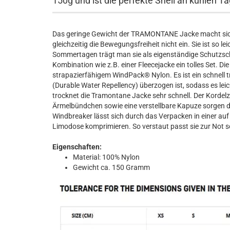
150g und ist die perfekte Shell an kühlen T
Das geringe Gewicht der TRAMONTANE Jacke macht sich 
gleichzeitig die Bewegungsfreiheit nicht ein. Sie ist so l
Sommertagen trägt man sie als eigenständige Schutzschic
Kombination wie z.B. einer Fleecejacke ein tolles Set.
strapazierfähigem WindPack® Nylon. Es ist ein schnell 
(Durable Water Repellency) überzogen ist, sodass es le
trocknet die Tramontane Jacke sehr schnell. Der Korde
Ärmelbündchen sowie eine verstellbare Kapuze sorgen da
Windbreaker lässt sich durch das Verpacken in einer auf
Limodose komprimieren. So verstaut passt sie zur Not s
Eigenschaften:
Material: 100% Nylon
Gewicht ca. 150 Gramm