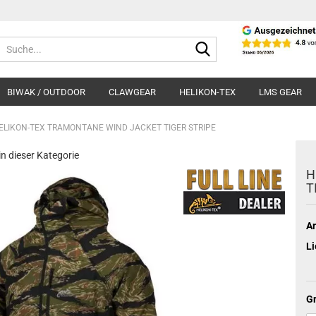
Suche...
BIWAK / OUTDOOR
CLAWGEAR
HELIKON-TEX
LMS GEAR
ELIKON-TEX TRAMONTANE WIND JACKET TIGER STRIPE
 in dieser Kategorie
H
T
Ar
Li
Gr