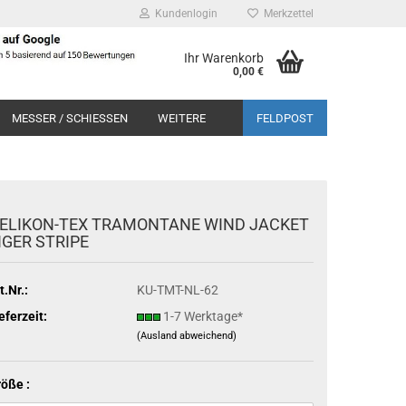
Kundenlogin
Merkzettel
Ihr Warenkorb
0,00 €
MESSER / SCHIESSEN
WEITERE
FELDPOST
ELIKON-TEX TRAMONTANE WIND JACKET
IGER STRIPE
t.Nr.:
KU-TMT-NL-62
eferzeit:
1-7 Werktage*
(Ausland abweichend)
öße :