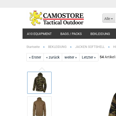
Alle
A10 EQUIPMENT
BAGS / PACKS
BEKLEIDUNG
»
»
»
Startseite
BEKLEIDUNG
JACKEN SOFTSHELL
H
54
Artikel
« Erster
« zurück
weiter »
Letzter »