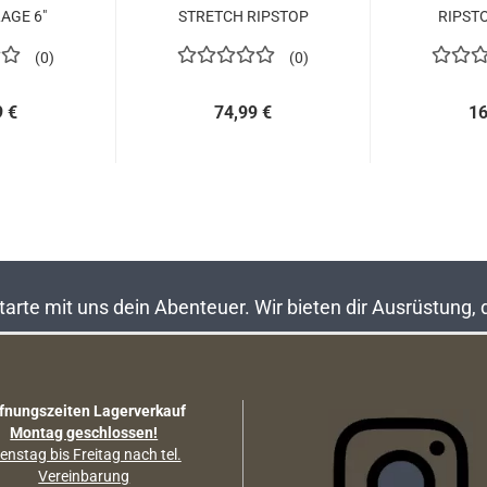
AGE 6"
STRETCH RIPSTOP
RIPST
TIGER STRIPE...
TIGER 
0
0
9 €
74,99 €
16
rte mit uns dein Abenteuer. Wir bieten dir Ausrüstung,
fnungszeiten Lagerverkauf
Montag geschlossen!
enstag bis Freitag nach tel.
Vereinbarung