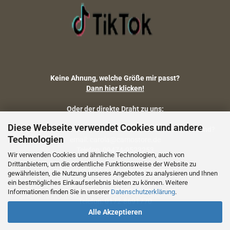
Keine Ahnung, welche Größe mir passt?
Dann hier klicken!
Oder der direkte Draht zu uns:
Diese Webseite verwendet Cookies und andere
Fragen zu Artikelmaßen, Warenbestand, Lieferstatus, Versand?
Technologien
email: carola@camostore.de
Telefon: 09474-9523253
Wir verwenden Cookies und ähnliche Technologien, auch von
Drittanbietern, um die ordentliche Funktionsweise der Website zu
Fragen zum Artikel (Größenberatung etc.)
gewährleisten, die Nutzung unseres Angebotes zu analysieren und Ihnen
email: holger@camostore.de
ein bestmögliches Einkaufserlebnis bieten zu können. Weitere
Telefon: 09474-9523253
Informationen finden Sie in unserer
Datenschutzerklärung
.
Telefon: 0172-8691770
Alle Akzeptieren