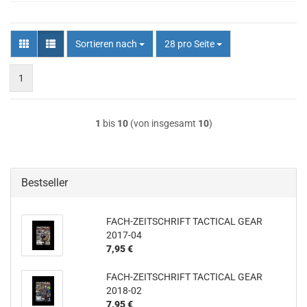
Sortieren nach
pro Seite
Sortieren nach
28 pro Seite
1
1
bis
10
(von insgesamt
10
)
Bestseller
FACH-ZEITSCHRIFT TACTICAL GEAR
2017-04
7,95 €
FACH-ZEITSCHRIFT TACTICAL GEAR
2018-02
7,95 €