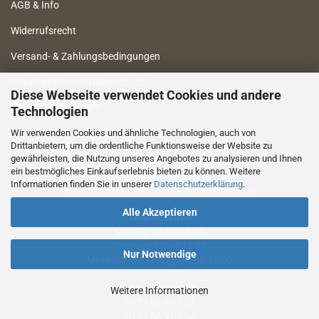
AGB & Info
Widerrufsrecht
Versand- & Zahlungsbedingungen
Privatsphäre und Datenschutz
Diese Webseite verwendet Cookies und andere
Cookie Einstellungen
Technologien
Wir verwenden Cookies und ähnliche Technologien, auch von
Drittanbietern, um die ordentliche Funktionsweise der Website zu
gewährleisten, die Nutzung unseres Angebotes zu analysieren und Ihnen
Öffnungszeiten Lagerverkauf
ein bestmögliches Einkaufserlebnis bieten zu können. Weitere
Montag geschlossen!
Informationen finden Sie in unserer
Datenschutzerklärung
.
Dienstag bis Freitag nach tel. Vereinbarung
Alle Akzeptieren
Telefonzeiten
Montag 08:00-16:00
Dienstag 12:00-16:00
Nur Notwendige
Mittwoch bis Freitag 08.00-16:00
09474 9523 253
Weitere Informationen
0172 86 91 770
0172 86 91 774