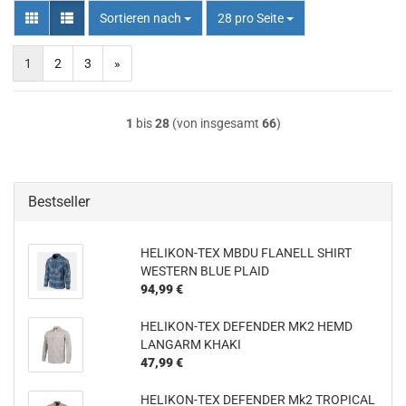
Sortieren nach
pro Seite
Sortieren nach
28 pro Seite
1
2
3
»
1
bis
28
(von insgesamt
66
)
Bestseller
HELIKON-TEX MBDU FLANELL SHIRT
WESTERN BLUE PLAID
94,99 €
HELIKON-TEX DEFENDER MK2 HEMD
LANGARM KHAKI
47,99 €
HELIKON-TEX DEFENDER Mk2 TROPICAL