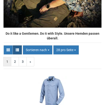
Do it like a Gentlemen. Do it with Style. Unsere Hemden passen
überall.
Sortieren nach
pro Seite
Sortieren nach
28 pro Seite
1
2
3
»