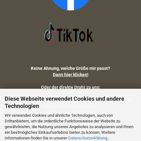
Keine Ahnung, welche Größe mir passt?
Dann hier klicken!
Oder der direkte Draht zu uns:
Diese Webseite verwendet Cookies und andere
Fragen zu Artikelmaßen, Warenbestand, Lieferstatus, Versand?
Technologien
email: carola@camostore.de
Telefon: 09474-9523253
Wir verwenden Cookies und ähnliche Technologien, auch von
Drittanbietern, um die ordentliche Funktionsweise der Website zu
Fragen zum Artikel (Größenberatung etc.)
gewährleisten, die Nutzung unseres Angebotes zu analysieren und Ihnen
email: holger@camostore.de
ein bestmögliches Einkaufserlebnis bieten zu können. Weitere
Telefon: 09474-9523253
Informationen finden Sie in unserer
Datenschutzerklärung
.