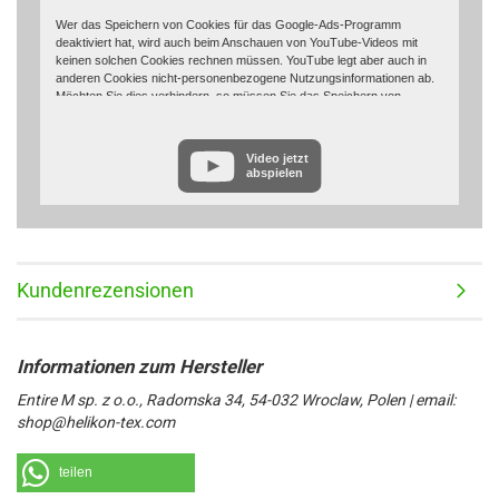
Wer das Speichern von Cookies für das Google-Ads-Programm
deaktiviert hat, wird auch beim Anschauen von YouTube-Videos mit
keinen solchen Cookies rechnen müssen. YouTube legt aber auch in
anderen Cookies nicht-personenbezogene Nutzungsinformationen ab.
Möchten Sie dies verhindern, so müssen Sie das Speichern von
Cookies im Browser blockieren.
Weitere Informationen zum Datenschutz bei „YouTube“ finden Sie in der
Video jetzt
Datenschutzerklärung des Anbieters unter:
abspielen
https://www.google.de/intl/de/policies/privacy/
Kundenrezensionen
Entire M sp. z o.o., Radomska 34, 54-032 Wroclaw, Polen | email:
shop@helikon-tex.com
teilen