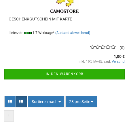
GESCHENKGUTSCHEIN MIT KARTE
Lieferzeit:
1-7 Werktage*
(Ausland abweichend)
0
1,00 €
inkl. 19% MwSt. zzgl.
Versand
IN DEN WARENKORB
Sortieren nach
pro Seite
Sortieren nach
28 pro Seite
1