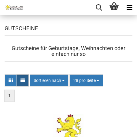
GUTSCHEINE
Gutscheine für Geburtstage, Weihnachten oder
einfach nur so
Sortieren nach
pro Seite
Sortieren nach
28 pro Seite
1