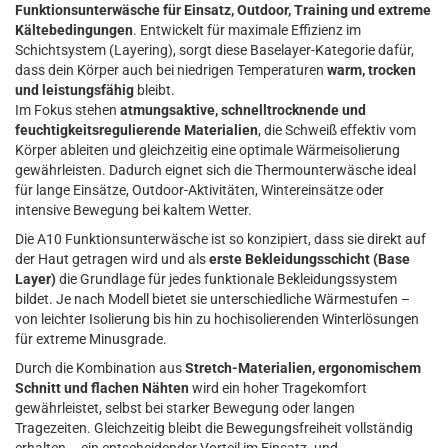
Funktionsunterwäsche für Einsatz, Outdoor, Training und extreme
Kältebedingungen
. Entwickelt für maximale Effizienz im
Schichtsystem (Layering), sorgt diese Baselayer-Kategorie dafür,
dass dein Körper auch bei niedrigen Temperaturen
warm, trocken
und leistungsfähig
bleibt.
Im Fokus stehen
atmungsaktive, schnelltrocknende und
feuchtigkeitsregulierende Materialien
, die Schweiß effektiv vom
Körper ableiten und gleichzeitig eine optimale Wärmeisolierung
gewährleisten. Dadurch eignet sich die Thermounterwäsche ideal
für lange Einsätze, Outdoor-Aktivitäten, Wintereinsätze oder
intensive Bewegung bei kaltem Wetter.
Die A10 Funktionsunterwäsche ist so konzipiert, dass sie direkt auf
der Haut getragen wird und als
erste Bekleidungsschicht (Base
Layer)
die Grundlage für jedes funktionale Bekleidungssystem
bildet. Je nach Modell bietet sie unterschiedliche Wärmestufen –
von leichter Isolierung bis hin zu hochisolierenden Winterlösungen
für extreme Minusgrade.
Durch die Kombination aus
Stretch-Materialien, ergonomischem
Schnitt und flachen Nähten
wird ein hoher Tragekomfort
gewährleistet, selbst bei starker Bewegung oder langen
Tragezeiten. Gleichzeitig bleibt die Bewegungsfreiheit vollständig