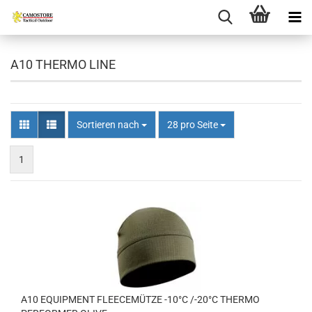
A10 THERMO LINE
Sortieren nach
pro Seite
Sortieren nach
28 pro Seite
1
A10 EQUIPMENT FLEECEMÜTZE -10°C /-20°C THERMO