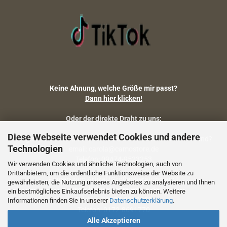
Keine Ahnung, welche Größe mir passt?
Dann hier klicken!
Oder der direkte Draht zu uns:
Diese Webseite verwendet Cookies und andere
Fragen zu Artikelmaßen, Warenbestand, Lieferstatus, Versand?
Technologien
email: carola@camostore.de
Telefon: 09474-9523253
Wir verwenden Cookies und ähnliche Technologien, auch von
Drittanbietern, um die ordentliche Funktionsweise der Website zu
Fragen zum Artikel (Größenberatung etc.)
gewährleisten, die Nutzung unseres Angebotes zu analysieren und Ihnen
email: holger@camostore.de
ein bestmögliches Einkaufserlebnis bieten zu können. Weitere
Telefon: 09474-9523253
Informationen finden Sie in unserer
Datenschutzerklärung
.
Telefon: 0172-8691770
Alle Akzeptieren