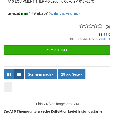
A10 EQUIPMENT THERMO Legging Coyote -10°C -20°C
Lieferzeit:
1-7 Werktage*
(Ausland abweichend)
0
38,99 €
inkl. 19% MwSt. zzgl.
Versand
ZUM ARTIKEL
Sortieren nach
pro Seite
Sortieren nach
28 pro Seite
1
1
bis
24
(von insgesamt
24
)
Die
A10 Thermounterwäsche Kollektion
bietet leistungsstarke