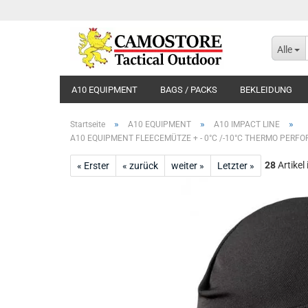
Alle
A10 EQUIPMENT
BAGS / PACKS
BEKLEIDUNG
»
»
»
Startseite
A10 EQUIPMENT
A10 IMPACT LINE
A10 EQUIPMENT FLEECEMÜTZE + - 0°C /-10°C THERMO PER
28
Artikel
« Erster
« zurück
weiter »
Letzter »