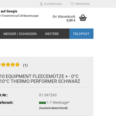
Kundenlogin
Merkzettel
Ihr Warenkorb
0,00 €
MESSER / SCHIESSEN
WEITERE
FELDPOST
1
10 EQUIPMENT FLEECEMÜTZE + - 0°C
-10°C THERMO PERFORMER SCHWARZ
t.Nr.:
01.097263
eferzeit:
1-7 Werktage*
(Ausland abweichend)