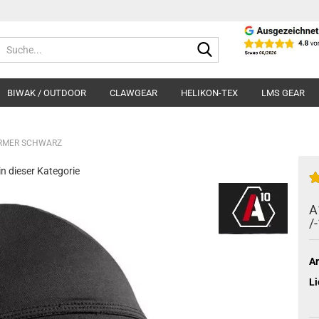
Suche...
BIWAK / OUTDOOR
CLAWGEAR
HELIKON-TEX
LMS GEAR
FORMER SCHWARZ
 in dieser Kategorie
A
/
Ar
Li