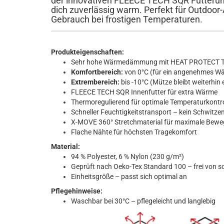
der innovativen FLEECE TECH SQR Fütterung
dich zuverlässig warm. Perfekt für Outdoor-
Gebrauch bei frostigen Temperaturen.
Produkteigenschaften:
Sehr hohe Wärmedämmung mit HEAT PROTECT T
Komfortbereich:
von 0°C (für ein angenehmes W
Extrembereich:
bis -10°C (Mütze bleibt weiterhin e
FLEECE TECH SQR Innenfutter für extra Wärme
Thermoregulierend für optimale Temperaturkontro
Schneller Feuchtigkeitstransport – kein Schwitzen,
X-MOVE 360° Stretchmaterial für maximale Bewe
Flache Nähte für höchsten Tragekomfort
Material:
94 % Polyester, 6 % Nylon (230 g/m²)
Geprüft nach Oeko-Tex Standard 100 – frei von s
Einheitsgröße – passt sich optimal an
Pflegehinweise:
Waschbar bei 30°C – pflegeleicht und langlebig