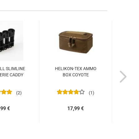
LL SLIMLINE
HELIKON-TEX AMMO
H
ERIE CADDY
BOX COYOTE
R
LEVA
2
1
,99 €
17,99 €