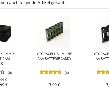
aben auch folgende Artikel gekauft:
EX AMMO
STORACELL SLIMLINE
STORACE
TICAM
AAA BATTERIE CADDY
AA BATT
CK
0
4
99 €
,99 €
7,99 €
7