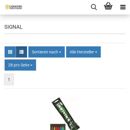
SIGNAL
Sortieren nach
Sortieren nach
Alle Hersteller
pro Seite
28 pro Seite
1