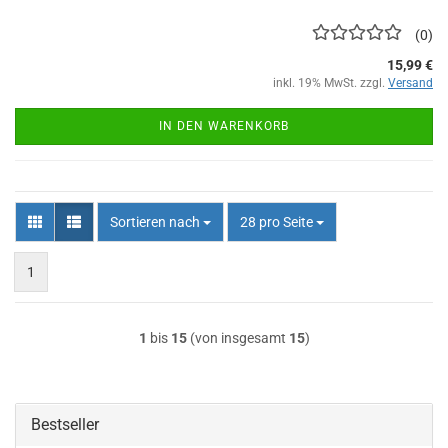
0
15,99 €
inkl. 19% MwSt. zzgl.
Versand
IN DEN WARENKORB
Sortieren nach
pro Seite
Sortieren nach
28 pro Seite
1
1
bis
15
(von insgesamt
15
)
Bestseller