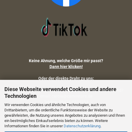
Keine Ahnung, welche Größe mir passt?
Dann hier klicken!
Oder der direkte Draht zu uns:
Diese Webseite verwendet Cookies und andere
Fragen zu Artikelmaßen, Warenbestand, Lieferstatus, Versand?
Technologien
email: carola@camostore.de
Telefon: 09474-9523253
Wir verwenden Cookies und ähnliche Technologien, auch von
Drittanbietern, um die ordentliche Funktionsweise der Website zu
Fragen zum Artikel (Größenberatung etc.)
gewährleisten, die Nutzung unseres Angebotes zu analysieren und Ihnen
email: holger@camostore.de
ein bestmögliches Einkaufserlebnis bieten zu können. Weitere
Telefon: 09474-9523253
Informationen finden Sie in unserer
Datenschutzerklärung
.
Telefon: 0172-8691770