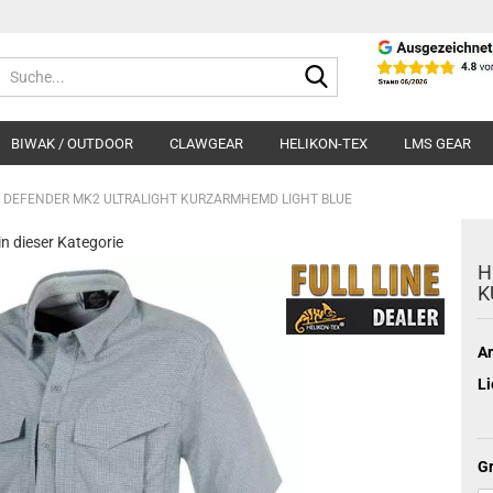
Suche...
BIWAK / OUTDOOR
CLAWGEAR
HELIKON-TEX
LMS GEAR
 DEFENDER MK2 ULTRALIGHT KURZARMHEMD LIGHT BLUE
 in dieser Kategorie
H
K
Ar
Li
Gr