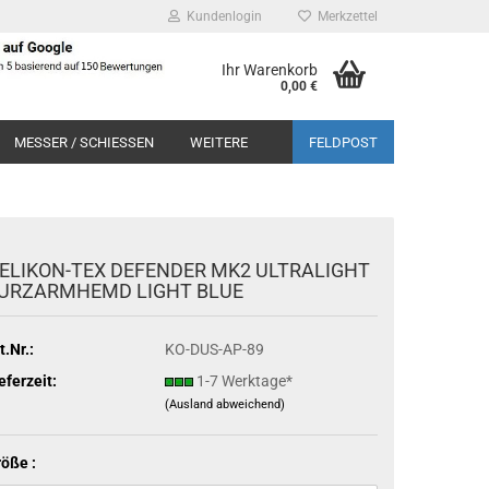
Kundenlogin
Merkzettel
Ihr Warenkorb
0,00 €
MESSER / SCHIESSEN
WEITERE
FELDPOST
ELIKON-TEX DEFENDER MK2 ULTRALIGHT
URZARMHEMD LIGHT BLUE
t.Nr.:
KO-DUS-AP-89
eferzeit:
1-7 Werktage*
(Ausland abweichend)
öße :