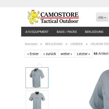
Alle
A10 EQUIPMENT
BAGS / PACKS
BEKLEIDUNG
»
»
»
Startseite
BEKLEIDUNG
HEMDEN
HELIKON-TEX
66
Artikel
« Erster
« zurück
weiter »
Letzter »