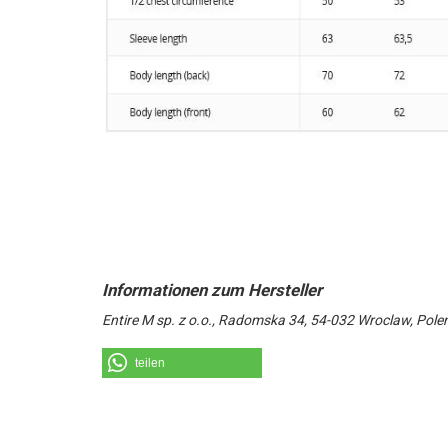
Entire M sp. z o.o., Radomska 34, 54-032 Wroclaw, Pole
teilen