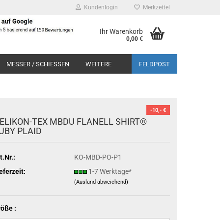
Kundenlogin
Merkzettel
Ihr Warenkorb
0,00 €
MESSER / SCHIESSEN
WEITERE
FELDPOST
-10,- €
ELIKON-TEX MBDU FLANELL SHIRT®
UBY PLAID
t.Nr.:
KO-MBD-PO-P1
eferzeit:
1-7 Werktage*
(Ausland abweichend)
öße :