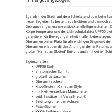
immer gut angezogen.
Egal ob in der Stadt, auf dem Schießstand oder beim Bus
treuer Begleiter. Es besteht aus leichtem und dennoch 
Gebrauch angemessene antibakterielle Eigenschaften. D
Körpertemperatur und der Lichtschutzfaktor UPF50 biete
garantieren dir Bewegungsfreiheit in allen Lebenslagen
Oberarmen bieten Platz für alle wichtigen Dinge und der 
Oberarmen erlauben dir das Anbringen deiner Patches u
großen "Kanadian Slotted" Buttons auch mit deinen Sc
Eigenschaften:
UPF50 Stoff
anatomischer Schnitt
große Brusttaschen
Oberarmtaschen
Knopfleiste im Canadian Style
mit Klett verstellbare Manschetten
seitl. Einsätze mit VersaStretch®
Belüftung unter den Achseln
Patchflächen
YKK® Reißverschlüsse