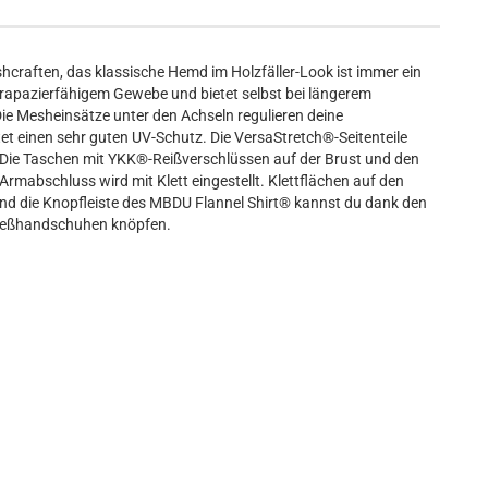
hcraften, das klassische Hemd im Holzfäller-Look ist immer ein
strapazierfähigem Gewebe und bietet selbst bei längerem
ie Mesheinsätze unter den Achseln regulieren deine
t einen sehr guten UV-Schutz. Die VersaStretch®-Seitenteile
. Die Taschen mit YKK®-Reißverschlüssen auf der Brust und den
Armabschluss wird mit Klett eingestellt. Klettflächen auf den
nd die Knopfleiste des MBDU Flannel Shirt® kannst du dank den
hießhandschuhen knöpfen.