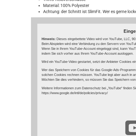
Material: 100% Polyester
Achtung: der Schnitt ist SlimFit. Wer es gerne l
Einge
Hinweis:
Dieses eingebettete Video wird von YouTube, LLC, 901
Beim Abspielen wird eine Verbindung zu den Servern von YouTube
Wenn Sie in Ihrem YouTube-Account eingeloggt sind, kann YouTu
indem Sie sich vorher aus Ihrem YouTube-Account ausloggen.
Wird ein YouTube-Video gestartet, setzt der Anbieter Cookies e
Wer das Speichern von Cookies für das Google-Ads-Programm d
solchen Cookies rechnen müssen. YouTube legt aber auch in a
Möchten Sie dies verhindern, so müssen Sie das Speichern von
Weitere Informationen zum Datenschutz bei „YouTube“ finden Si
https://www.google.de/intl/de/policies/privacy/