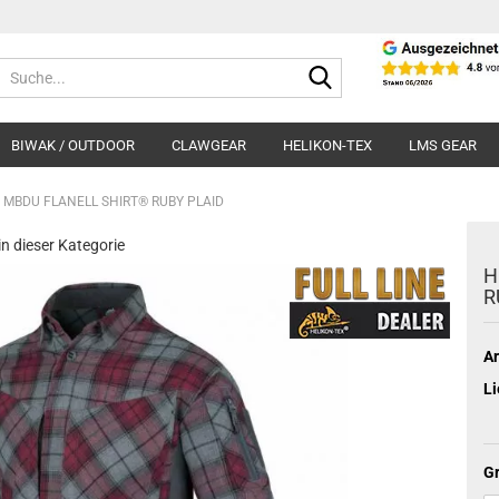
Suche...
BIWAK / OUTDOOR
CLAWGEAR
HELIKON-TEX
LMS GEAR
 MBDU FLANELL SHIRT® RUBY PLAID
 in dieser Kategorie
H
R
Ar
Li
Gr