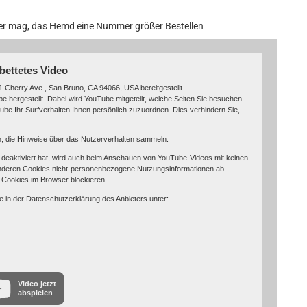
ocker mag, das Hemd eine Nummer größer Bestellen
bettetes Video
 Cherry Ave., San Bruno, CA 94066, USA bereitgestellt.
 hergestellt. Dabei wird YouTube mitgeteilt, welche Seiten Sie besuchen.
be Ihr Surfverhalten Ihnen persönlich zuzuordnen. Dies verhindern Sie,
in, die Hinweise über das Nutzerverhalten sammeln.
eaktiviert hat, wird auch beim Anschauen von YouTube-Videos mit keinen
nderen Cookies nicht-personenbezogene Nutzungsinformationen ab.
 Cookies im Browser blockieren.
e in der Datenschutzerklärung des Anbieters unter:
Video jetzt
abspielen