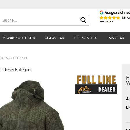
Suche...
BIWAK / OUTDOOR
CLAWGEAR
HELIKON-TEX
LMS GEAR
SERT NIGHT CAMO
 in dieser Kategorie
H
W
Ar
Li