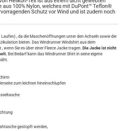
von Helikon-Tex ist aus einem dicht gewebten
e aus 100% Nylon, welches mit DuPont™ Teflon®
 hervorragenden Schutz vor Wind und ist zudem noch
auch Laufen) , da die Maschenöffnungen unter den Achseln sowie die
ikulation bieten. Das Windrunner Windshirt aus dem
, wenn Sie es über einer Fleece Jacke tragen.
Die Jacke ist nicht
elt.
Bei Bedarf kann das Windrunner Shirt in seine eigene
näht.
Schirm
derseite zum leichten hineinschlupfen
üsseltasche
ichtung
Meshtasche gestopft werden,