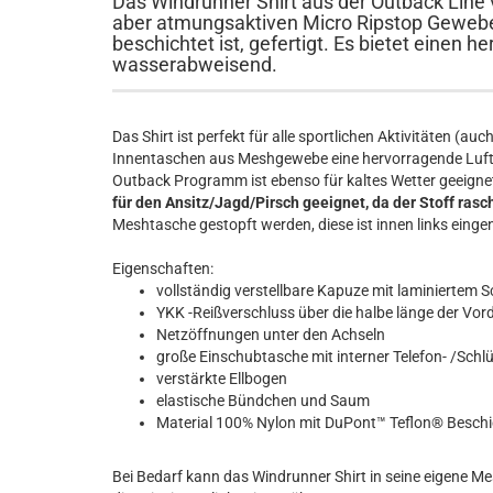
Das Windrunner Shirt aus der Outback Line 
aber atmungsaktiven Micro Ripstop Geweb
beschichtet ist, gefertigt. Es bietet einen
wasserabweisend.
Das Shirt ist perfekt für alle sportlichen Aktivitäten (
Innentaschen aus Meshgewebe eine hervorragende Luftz
Outback Programm ist ebenso für kaltes Wetter geeignet 
für den Ansitz/Jagd/Pirsch geeignet, da der Stoff rasch
Meshtasche gestopft werden, diese ist innen links einge
Eigenschaften:
vollständig verstellbare Kapuze mit laminiertem 
YKK -Reißverschluss über die halbe länge der Vor
Netzöffnungen unter den Achseln
große Einschubtasche mit interner Telefon- /Schl
verstärkte Ellbogen
elastische Bündchen und Saum
Material 100% Nylon mit DuPont™ Teflon® Besch
Bei Bedarf kann das Windrunner Shirt in seine eigene 