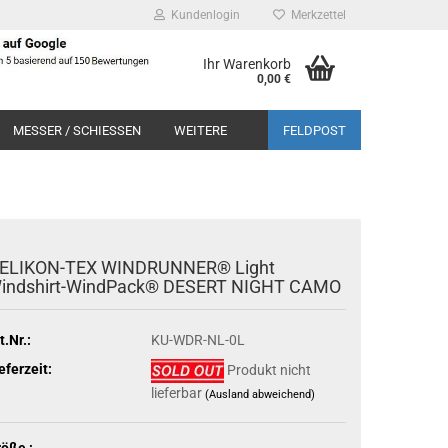
Kundenlogin
Merkzettel
Ihr Warenkorb
0,00 €
MESSER / SCHIESSEN
WEITERE
FELDPOST
ELIKON-TEX WINDRUNNER® Light
indshirt-WindPack® DESERT NIGHT CAMO
t.Nr.:
KU-WDR-NL-0L
eferzeit:
Produkt nicht
lieferbar
(Ausland abweichend)