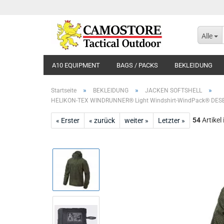
Alle
A10 EQUIPMENT
BAGS / PACKS
BEKLEIDUNG
»
»
»
Startseite
BEKLEIDUNG
JACKEN SOFTSHELL
HELIKON-TEX WINDRUNNER® Light Windshirt-WindPack® DE
54
Artikel
« Erster
« zurück
weiter »
Letzter »