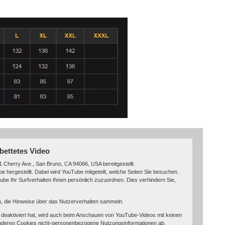
bettetes Video
 Cherry Ave., San Bruno, CA 94066, USA bereitgestellt.
 hergestellt. Dabei wird YouTube mitgeteilt, welche Seiten Sie besuchen.
be Ihr Surfverhalten Ihnen persönlich zuzuordnen. Dies verhindern Sie,
in, die Hinweise über das Nutzerverhalten sammeln.
eaktiviert hat, wird auch beim Anschauen von YouTube-Videos mit keinen
nderen Cookies nicht-personenbezogene Nutzungsinformationen ab.