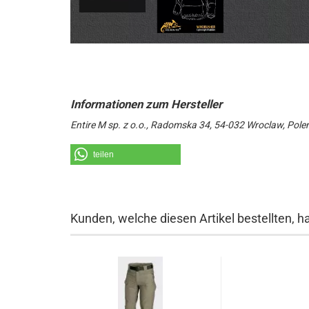
Entire M sp. z o.o., Radomska 34, 54-032 Wroclaw, Pole
teilen
Kunden, welche diesen Artikel bestellten, h