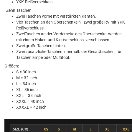
YKK-Reißverschluss
Zehn
Taschen
:
Zwei Taschen vorne
mit verstärkten
Kanten
.
Vier Taschen
an den Oberschenkeln
-
zwei
große RV
mit
YKK
Reißverschluss
ZweiTaschen
an der Vorderseite des
Oberschenkel
werden
mit einem
Haken-und
Klettverschluss
verschlossen.
Zwei große
Taschen hinten
.
Zwei
zusätzliche
Taschen
innerhalb
der
Gesäßtaschen
,
für
Taschenlampe oder
Multitool
.
Größen:
S = 30 inch
M = 32 inch
L = 34 inch
XL= 36 inch
XXL = 38 inch
XXXL = 40 inch
XXXXL = 42 inch