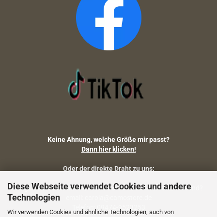
Keine Ahnung, welche Größe mir passt?
Dann hier klicken!
Oder der direkte Draht zu uns:
Diese Webseite verwendet Cookies und andere
Fragen zu Artikelmaßen, Warenbestand, Lieferstatus, Versand?
Technologien
email: carola@camostore.de
Telefon: 09474-9523253
Wir verwenden Cookies und ähnliche Technologien, auch von