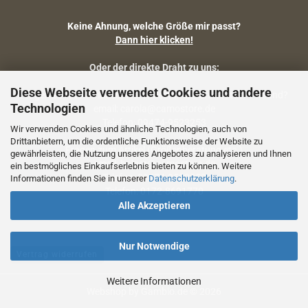
Keine Ahnung, welche Größe mir passt?
Dann hier klicken!
Oder der direkte Draht zu uns:
Diese Webseite verwendet Cookies und andere
Fragen zu Artikelmaßen, Warenbestand, Lieferstatus, Versand?
Technologien
email: carola@camostore.de
Telefon: 09474-9523253
Wir verwenden Cookies und ähnliche Technologien, auch von
Drittanbietern, um die ordentliche Funktionsweise der Website zu
Fragen zum Artikel (Größenberatung etc.)
gewährleisten, die Nutzung unseres Angebotes zu analysieren und Ihnen
email: holger@camostore.de
ein bestmögliches Einkaufserlebnis bieten zu können. Weitere
Telefon: 09474-9523253
Informationen finden Sie in unserer
Datenschutzerklärung
.
Telefon: 0172-8691770
Alle Akzeptieren
Nur Notwendige
Vertrag widerrufen
Weitere Informationen
Webshop
by Gambio.de © 2026