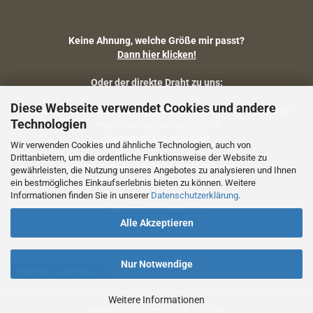
Keine Ahnung, welche Größe mir passt?
Dann hier klicken!
Oder der direkte Draht zu uns:
Diese Webseite verwendet Cookies und andere
Fragen zu Artikelmaßen, Warenbestand, Lieferstatus, Versand?
Technologien
email: carola@camostore.de
Telefon: 09474-9523253
Wir verwenden Cookies und ähnliche Technologien, auch von
Drittanbietern, um die ordentliche Funktionsweise der Website zu
Fragen zum Artikel (Größenberatung etc.)
gewährleisten, die Nutzung unseres Angebotes zu analysieren und Ihnen
email: holger@camostore.de
ein bestmögliches Einkaufserlebnis bieten zu können. Weitere
Telefon: 09474-9523253
Informationen finden Sie in unserer
Datenschutzerklärung
.
Telefon: 0172-8691770
Alle Akzeptieren
Nur Notwendige
Vertrag widerrufen
Weitere Informationen
Webshop
by Gambio.de © 2026