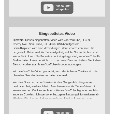
Weitere Informationen zum Datenschutz bei „YouTube“ finden Sie in der
Video jetzt
Datenschutzerklärung des Anbieters unter:
abspielen
https://www.google.de/intl/de/policies/privacy/
Eingebettetes Video
Hinweis:
Dieses eingebettete Video wird von YouTube, LLC, 901
Cherry Ave., San Bruno, CA 94066, USA bereitgestellt.
Beim Abspielen wird eine Verbindung zu den Servern von YouTube
hergestellt. Dabei wird YouTube mitgeteilt, welche Seiten Sie besuchen.
Wenn Sie in Ihrem YouTube-Account eingeloggt sind, kann YouTube Ihr
Surfverhalten Ihnen persönlich zuzuordnen. Dies verhindern Sie, indem
Sie sich vorher aus Ihrem YouTube-Account ausloggen.
Wird ein YouTube-Video gestartet, setzt der Anbieter Cookies ein, die
Hinweise über das Nutzerverhalten sammeln.
Wer das Speichern von Cookies für das Google-Ads-Programm
deaktiviert hat, wird auch beim Anschauen von YouTube-Videos mit
keinen solchen Cookies rechnen müssen. YouTube legt aber auch in
anderen Cookies nicht-personenbezogene Nutzungsinformationen ab.
Möchten Sie dies verhindern, so müssen Sie das Speichern von
Cookies im Browser blockieren.
Weitere Informationen zum Datenschutz bei „YouTube“ finden Sie in der
Video jetzt
Datenschutzerklärung des Anbieters unter: