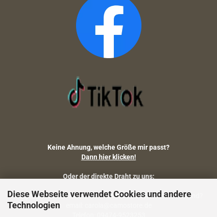
Keine Ahnung, welche Größe mir passt?
Dann hier klicken!
Oder der direkte Draht zu uns:
Diese Webseite verwendet Cookies und andere
Fragen zu Artikelmaßen, Warenbestand, Lieferstatus, Versand?
Technologien
email: carola@camostore.de
Telefon: 09474-9523253