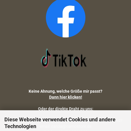
Keine Ahnung, welche Größe mir passt?
Dann hier klicken!
Oder der direkte Draht zu uns:
Diese Webseite verwendet Cookies und andere
Fragen zu Artikelmaßen, Warenbestand, Lieferstatus, Versand?
Technologien
email: carola@camostore.de