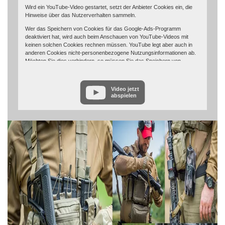
Wird ein YouTube-Video gestartet, setzt der Anbieter Cookies ein, die
Hinweise über das Nutzerverhalten sammeln.
Wer das Speichern von Cookies für das Google-Ads-Programm
deaktiviert hat, wird auch beim Anschauen von YouTube-Videos mit
keinen solchen Cookies rechnen müssen. YouTube legt aber auch in
anderen Cookies nicht-personenbezogene Nutzungsinformationen ab.
Möchten Sie dies verhindern, so müssen Sie das Speichern von
Cookies im Browser blockieren.
Weitere Informationen zum Datenschutz bei „YouTube“ finden Sie in der
Video jetzt
Datenschutzerklärung des Anbieters unter:
abspielen
https://www.google.de/intl/de/policies/privacy/