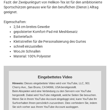
Fazit: der Zweipunktgurt von Helikon-Tex ist für den ambitionierte
Sportschützen genauso wie für den beruflichen (Dienst-) Alltag
geeignet.
Eigenschaften:
2,54 cm breites Gewebe
gepolsterter Komfort-Pad mit Meshbesatz
Batteriefach
Klettstreifen für die Personalisierung des Gurtes
schnell einzustellen
WooJin Schnallen
Material: 100% Polyester
Eingebettetes Video
Hinweis:
Dieses eingebettete Video wird von YouTube, LLC, 901
Cherry Ave., San Bruno, CA 94066, USA bereitgestellt.
Beim Abspielen wird eine Verbindung zu den Servern von YouTube
hergestellt. Dabei wird YouTube mitgeteilt, welche Seiten Sie besuchen.
Wenn Sie in Ihrem YouTube-Account eingeloggt sind, kann YouTube Ihr
Surfverhalten Ihnen persönlich zuzuordnen. Dies verhindern Sie, indem
Sie sich vorher aus Ihrem YouTube-Account ausloggen.