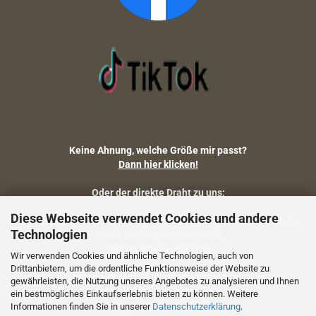
Keine Ahnung, welche Größe mir passt?
Dann hier klicken!
Oder der direkte Draht zu uns:
Diese Webseite verwendet Cookies und andere
Fragen zu Artikelmaßen, Warenbestand, Lieferstatus, Versand?
Technologien
email: carola@camostore.de
Telefon: 09474-9523253
Wir verwenden Cookies und ähnliche Technologien, auch von
Drittanbietern, um die ordentliche Funktionsweise der Website zu
Fragen zum Artikel (Größenberatung etc.)
gewährleisten, die Nutzung unseres Angebotes zu analysieren und Ihnen
email: holger@camostore.de
ein bestmögliches Einkaufserlebnis bieten zu können. Weitere
Telefon: 09474-9523253
Informationen finden Sie in unserer
Datenschutzerklärung
.