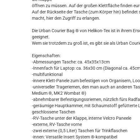
öffnen zu müssen. Auf der großen Klettfläche finden eur
Auf der Rückseite der Tasche (zum Körper hin) befindet 
macht, hier den Zugriff zu erlangen.
Die Urban Courier Bag ® von Helikon-Tex ist in ihrem Er
geeignet.
Wem sie trotzdem zu groß ist, es gibt sie als Urban Cou
Eigenschaften:
-Abmessungen Tasche: ca. 45x35x13cm
-Innenfach für Laptop: ca. 36x30 cm (Diagonal ca. 45c
-multifunktional
-innere Klett-Panele zum befestigen von Organisern, Lo
-universeller Trageriemen, den man auch an anderen Ta
Medium ®, MK2 Wombat ®)
-abnehmbarer Befestigungssriemen, nützlich fürs Radf
-geräumige Hauptkammer, mit Schaumstoff gefütterte L
geschlossene Taschen
-RV-Tasche unter der Klappe, interne Velcro Paneele
-externe, RV-Tasche vorne
-zwei externe (0,5 Liter) Taschen für Trinkflaschen
-innen: Versatile Insert System ®-kompatibel