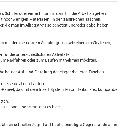
en, Schüler oder einfach nur um damit in die Arbeit zu gehen.
it hochwertigen Materialien. In den zahlreichen Taschen,
er, die man im Alltagstrott so benötigt und/oder dabei haben
ion mit dem separatem Schultergurt sowie einem zusätzlichen,
 für die unterschiedlichsten Aktivitäten.
z.B. zum Radfahren oder zum Laufen mitnehmen möchten.
he bei der Auf- und Einteilung der eingearbeiteten Taschen
asche schützt den Laptop.
tt-Paneel, das mit dem Insert System ® von Helikon-Tex kompatibel
atten.
, EDC-Bag, Loops etc. gibt es hier:
ubt den schnellen Zugriff auf häufig benötigte Gegenstände ohne