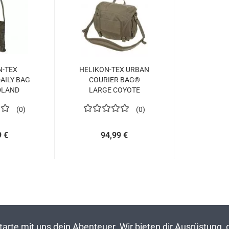
N-TEX
HELIKON-TEX URBAN
AILY BAG
COURIER BAG®
DLAND
LARGE COYOTE
LAGE
0
0
9 €
94,99 €
rte mit uns dein Abenteuer. Wir bieten dir Ausrüstung,