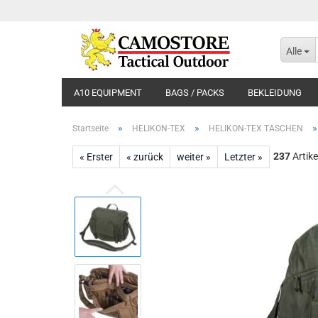
Alle
A10 EQUIPMENT
BAGS / PACKS
BEKLEIDUNG
»
»
Startseite
HELIKON-TEX
HELIKON-TEX TASCHEN
237
Artike
« Erster
« zurück
weiter »
Letzter »