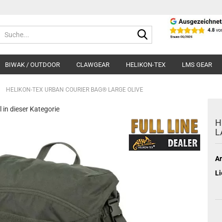
Suche...
BIWAK / OUTDOOR
CLAWGEAR
HELIKON-TEX
LMS GEAR
»
HELIKON-TEX URBAN COURIER BAG® LARGE OLIVE
l in dieser Kategorie
H
L
Ar
Li