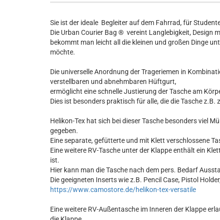
Sie ist der ideale Begleiter auf dem Fahrrad, für Student
Die Urban Courier Bag ® vereint Langlebigkeit, Design m
bekommt man leicht all die kleinen und großen Dinge unt
möchte.
Die universelle Anordnung der Trageriemen in Kombinat
verstellbaren und abnehmbaren Hüftgurt,
ermöglicht eine schnelle Justierung der Tasche am Körper
Dies ist besonders praktisch für alle, die die Tasche 
Helikon-Tex hat sich bei dieser Tasche besonders viel Mü
gegeben.
Eine separate, gefütterte und mit Klett verschlossene T
Eine weitere RV-Tasche unter der Klappe enthält ein Kle
ist.
Hier kann man die Tasche nach dem pers. Bedarf Ausst
Die geeigneten Inserts wie z.B. Pencil Case, Pistol Holder
https://www.camostore.de/helikon-tex-versatile
Eine weitere RV-Außentasche im Inneren der Klappe erla
die Klappe