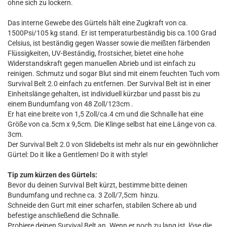
ohne sich zu lockern.
Das interne Gewebe des Gürtels hält eine Zugkraft von ca.
1500Psi/105 kg stand. Er ist temperaturbeständig bis ca.100 Grad
Celsius, ist beständig gegen Wasser sowie die meißten färbenden
Flüssigkeiten, UV-Beständig, frostsicher, bietet eine hohe
Widerstandskraft gegen manuellen Abrieb und ist einfach zu
reinigen. Schmutz und sogar Blut sind mit einem feuchten Tuch vom
Survival Belt 2.0 einfach zu entfernen. Der Survival Belt ist in einer
Einheitslänge gehalten, ist individuell kürzbar und passt bis zu
einem Bundumfang von 48 Zoll/123cm .
Er hat eine breite von 1,5 Zoll/ca.4 cm und die Schnalle hat eine
Größe von ca.5cm x 9,5cm. Die Klinge selbst hat eine Länge von ca.
3cm.
Der Survival Belt 2.0 von Slidebelts ist mehr als nur ein gewöhnlicher
Gürtel: Do it like a Gentlemen! Do it with style!
Tip zum kürzen des Gürtels:
Bevor du deinen Survival Belt kürzt, bestimme bitte deinen
Bundumfang und rechne ca. 3 Zoll/7,5cm hinzu.
Schneide den Gurt mit einer scharfen, stabilen Schere ab und
befestige anschließend die Schnalle.
Probiere deinen Survival Belt an. Wenn er noch zu lang ist, löse die