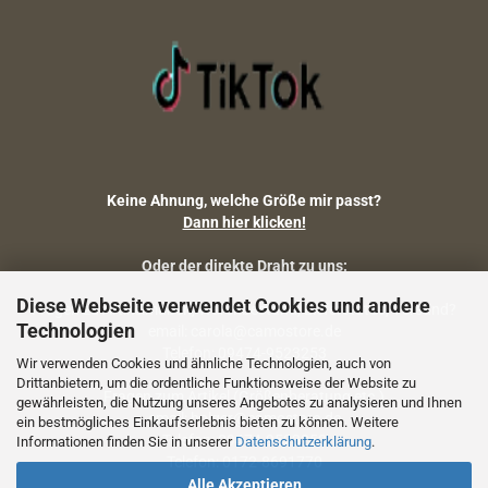
Keine Ahnung, welche Größe mir passt?
Dann hier klicken!
Oder der direkte Draht zu uns:
Diese Webseite verwendet Cookies und andere
Fragen zu Artikelmaßen, Warenbestand, Lieferstatus, Versand?
Technologien
email: carola@camostore.de
Telefon: 09474-9523253
Wir verwenden Cookies und ähnliche Technologien, auch von
Drittanbietern, um die ordentliche Funktionsweise der Website zu
Fragen zum Artikel (Größenberatung etc.)
gewährleisten, die Nutzung unseres Angebotes zu analysieren und Ihnen
email: holger@camostore.de
ein bestmögliches Einkaufserlebnis bieten zu können. Weitere
Telefon: 09474-9523253
Informationen finden Sie in unserer
Datenschutzerklärung
.
Telefon: 0172-8691770
Alle Akzeptieren