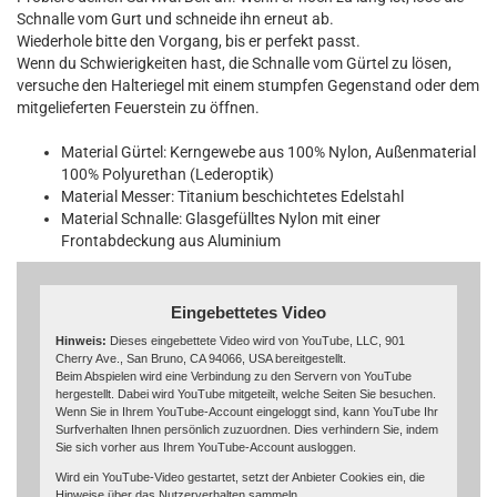
Schnalle vom Gurt und schneide ihn erneut ab.
Wiederhole bitte den Vorgang, bis er perfekt passt.
Wenn du Schwierigkeiten hast, die Schnalle vom Gürtel zu lösen,
versuche den Halteriegel mit einem stumpfen Gegenstand oder dem
mitgelieferten Feuerstein zu öffnen.
Material Gürtel: Kerngewebe aus 100% Nylon, Außenmaterial
100% Polyurethan (Lederoptik)
Material Messer: Titanium beschichtetes Edelstahl
Material Schnalle: Glasgefülltes Nylon mit einer
Frontabdeckung aus Aluminium
Eingebettetes Video
Hinweis:
Dieses eingebettete Video wird von YouTube, LLC, 901
Cherry Ave., San Bruno, CA 94066, USA bereitgestellt.
Beim Abspielen wird eine Verbindung zu den Servern von YouTube
hergestellt. Dabei wird YouTube mitgeteilt, welche Seiten Sie besuchen.
Wenn Sie in Ihrem YouTube-Account eingeloggt sind, kann YouTube Ihr
Surfverhalten Ihnen persönlich zuzuordnen. Dies verhindern Sie, indem
Sie sich vorher aus Ihrem YouTube-Account ausloggen.
Wird ein YouTube-Video gestartet, setzt der Anbieter Cookies ein, die
Hinweise über das Nutzerverhalten sammeln.