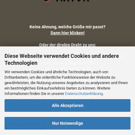
Keine Ahnung, welche Größe mir passt?
Dann hier klicken!
Oder der direkte Draht zu uns:
Diese Webseite verwendet Cookies und andere
Fragen zu Artikelmaßen, Warenbestand, Lieferstatus, Versand?
Technologien
email: carola@camostore.de
Telefon: 09474-9523253
Wir verwenden Cookies und ähnliche Technologien, auch von
Drittanbietern, um die ordentliche Funktionsweise der Website zu
Fragen zum Artikel (Größenberatung etc.)
gewährleisten, die Nutzung unseres Angebotes zu analysieren und Ihnen
email: holger@camostore.de
ein bestmögliches Einkaufserlebnis bieten zu können. Weitere
Telefon: 09474-9523253
Informationen finden Sie in unserer
Datenschutzerklärung
.
Telefon: 0172-8691770
Alle Akzeptieren
Nur Notwendige
Vertrag widerrufen