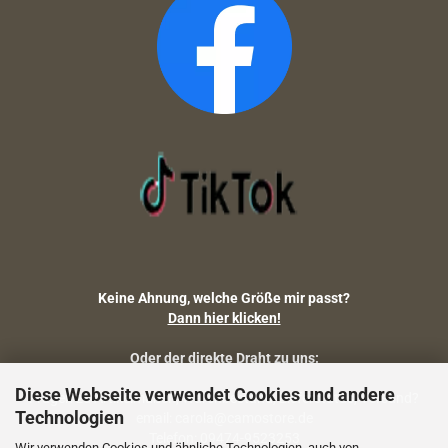
Keine Ahnung, welche Größe mir passt?
Dann hier klicken!
Oder der direkte Draht zu uns:
Diese Webseite verwendet Cookies und andere
Fragen zu Artikelmaßen, Warenbestand, Lieferstatus, Versand?
Technologien
email: carola@camostore.de
Telefon: 09474-9523253
Wir verwenden Cookies und ähnliche Technologien, auch von