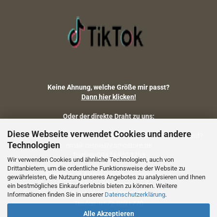
Keine Ahnung, welche Größe mir passt?
Dann hier klicken!
Oder der direkte Draht zu uns:
Diese Webseite verwendet Cookies und andere
Fragen zu Artikelmaßen, Warenbestand, Lieferstatus, Versand?
Technologien
email: carola@camostore.de
Telefon: 09474-9523253
Wir verwenden Cookies und ähnliche Technologien, auch von
Drittanbietern, um die ordentliche Funktionsweise der Website zu
Fragen zum Artikel (Größenberatung etc.)
gewährleisten, die Nutzung unseres Angebotes zu analysieren und Ihnen
email: holger@camostore.de
ein bestmögliches Einkaufserlebnis bieten zu können. Weitere
Telefon: 09474-9523253
Informationen finden Sie in unserer
Datenschutzerklärung
.
Telefon: 0172-8691770
Alle Akzeptieren