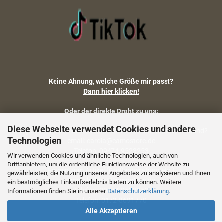
Keine Ahnung, welche Größe mir passt?
Dann hier klicken!
Oder der direkte Draht zu uns:
Diese Webseite verwendet Cookies und andere
Fragen zu Artikelmaßen, Warenbestand, Lieferstatus, Versand?
Technologien
email: carola@camostore.de
Telefon: 09474-9523253
Wir verwenden Cookies und ähnliche Technologien, auch von
Drittanbietern, um die ordentliche Funktionsweise der Website zu
Fragen zum Artikel (Größenberatung etc.)
gewährleisten, die Nutzung unseres Angebotes zu analysieren und Ihnen
email: holger@camostore.de
ein bestmögliches Einkaufserlebnis bieten zu können. Weitere
Telefon: 09474-9523253
Informationen finden Sie in unserer
Datenschutzerklärung
.
Telefon: 0172-8691770
Alle Akzeptieren