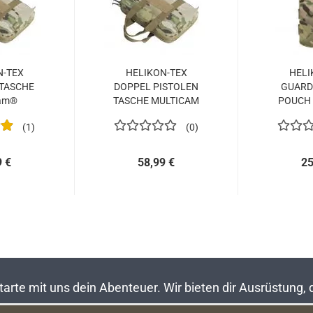
N-TEX
HELIKON-TEX
HELI
 TASCHE
DOPPEL PISTOLEN
GUARD
Cam®
TASCHE MULTICAM
POUCH
1
0
9 €
58,99 €
25
rte mit uns dein Abenteuer. Wir bieten dir Ausrüstung,