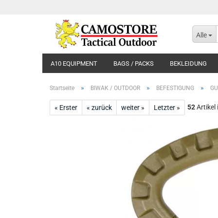
Alle
A10 EQUIPMENT
BAGS / PACKS
BEKLEIDUNG
»
»
»
Startseite
BIWAK / OUTDOOR
BEFESTIGUNG
GU
52
Artikel
« Erster
« zurück
weiter »
Letzter »