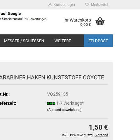
Kundenlogin
Merkzettel
Ihr Warenkorb
0,00 €
MESSER / SCHIESSEN
WEITERE
FELDPOST
ARABINER HAKEN KUNSTSTOFF COYOTE
t.Nr.:
VO259135
eferzeit:
1-7 Werktage*
(Ausland abweichend)
1,50 €
inkl. 19% MwSt. zzgl.
Versand