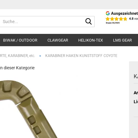
Suche...
BIWAK / OUTDOOR
CLAWGEAR
HELIKON-TEX
LMS GEAR
»
RTE, KARABINER, etc.
KARABINER HAKEN KUNSTSTOFF COYOTE
 in dieser Kategorie
K
Ar
Li