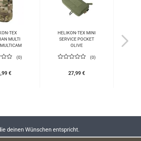
KON-TEX
HELIKON-TEX MINI
HELI
IAN MULTI
SERVICE POCKET
SER
 MULTICAM
OLIVE
0
0
,99 €
27,99 €
 die deinen Wünschen entspricht.