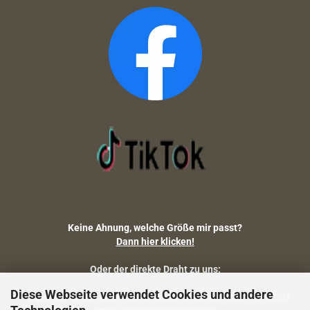
Keine Ahnung, welche Größe mir passt?
Dann hier klicken!
Oder der direkte Draht zu uns:
Diese Webseite verwendet Cookies und andere
Fragen zu Artikelmaßen, Warenbestand, Lieferstatus, Versand?