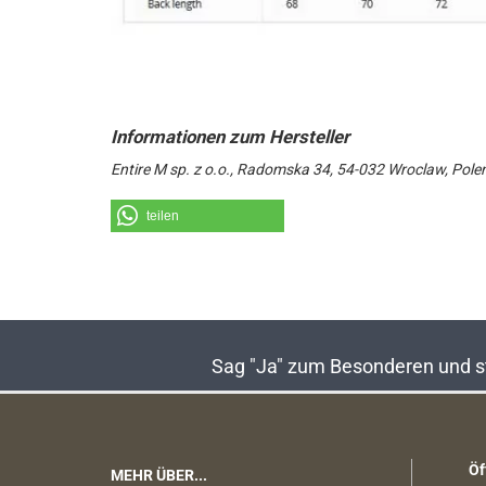
Entire M sp. z o.o., Radomska 34, 54-032 Wroclaw, Pole
teilen
Sag "Ja" zum Besonderen und sta
Öf
MEHR ÜBER...