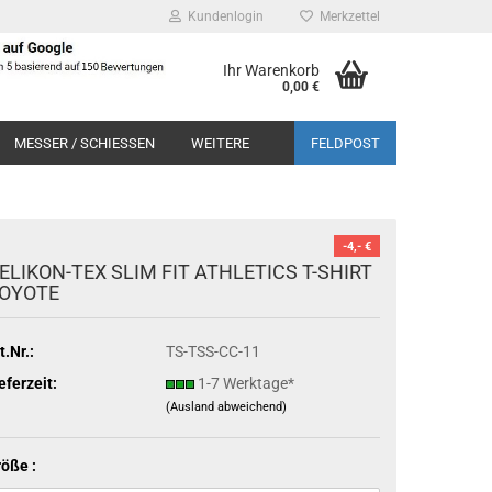
Kundenlogin
Merkzettel
Ihr Warenkorb
0,00 €
MESSER / SCHIESSEN
WEITERE
FELDPOST
-4,- €
ELIKON-TEX SLIM FIT ATHLETICS T-SHIRT
OYOTE
t.Nr.:
TS-TSS-CC-11
eferzeit:
1-7 Werktage*
(Ausland abweichend)
öße :