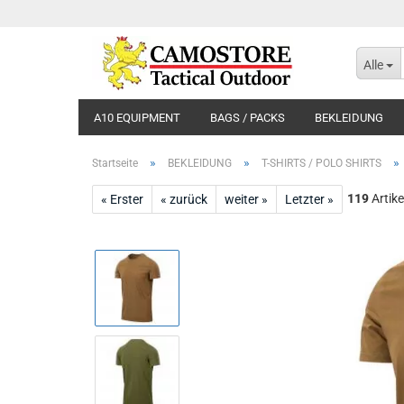
Alle
A10 EQUIPMENT
BAGS / PACKS
BEKLEIDUNG
»
»
»
Startseite
BEKLEIDUNG
T-SHIRTS / POLO SHIRTS
119
Artike
« Erster
« zurück
weiter »
Letzter »