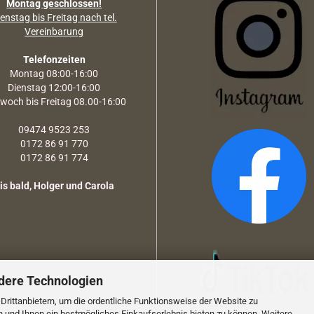
Montag geschlossen!
enstag bis Freitag nach tel.
Vereinbarung
Telefonzeiten
Montag 08:00-16:00
Dienstag 12:00-16:00
twoch bis Freitag 08.00-16:00
09474 9523 253
0172 86 91 770
0172 86 91 774
is bald, Holger und Carola
dere Technologien
rittanbietern, um die ordentliche Funktionsweise der Website zu
n und Ihnen ein bestmögliches Einkaufserlebnis bieten zu können. Weitere