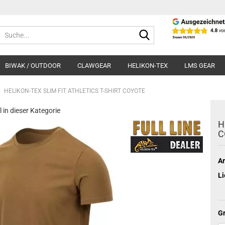
Suche...
BIWAK / OUTDOOR
CLAWGEAR
HELIKON-TEX
LMS GEAR
HELIKON-TEX SLIM FIT ATHLETICS T-SHIRT COYOTE
l in dieser Kategorie
H
C
Ar
Li
Gr