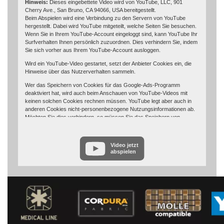
Hinweis:
Dieses eingebettete Video wird von YouTube, LLC, 901
Cherry Ave., San Bruno, CA 94066, USA bereitgestellt.
Beim Abspielen wird eine Verbindung zu den Servern von YouTube
hergestellt. Dabei wird YouTube mitgeteilt, welche Seiten Sie besuchen.
Wenn Sie in Ihrem YouTube-Account eingeloggt sind, kann YouTube Ihr
Surfverhalten Ihnen persönlich zuzuordnen. Dies verhindern Sie, indem
Sie sich vorher aus Ihrem YouTube-Account ausloggen.
Wird ein YouTube-Video gestartet, setzt der Anbieter Cookies ein, die
Hinweise über das Nutzerverhalten sammeln.
Wer das Speichern von Cookies für das Google-Ads-Programm
deaktiviert hat, wird auch beim Anschauen von YouTube-Videos mit
keinen solchen Cookies rechnen müssen. YouTube legt aber auch in
anderen Cookies nicht-personenbezogene Nutzungsinformationen ab.
Möchten Sie dies verhindern, so müssen Sie das Speichern von
Cookies im Browser blockieren.
Weitere Informationen zum Datenschutz bei „YouTube“ finden Sie in der
Video jetzt
Datenschutzerklärung des Anbieters unter:
abspielen
https://www.google.de/intl/de/policies/privacy/