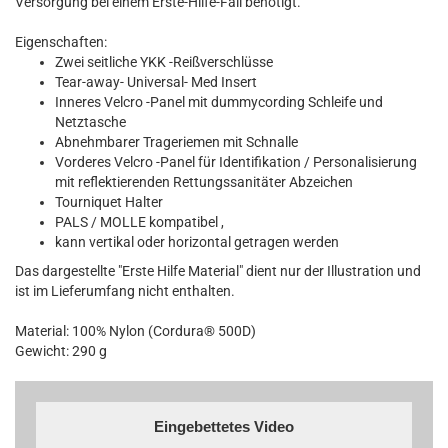
Versorgung bei einem Erste-Hilfe-Fall benötigt.
Eigenschaften:
Zwei seitliche YKK -Reißverschlüsse
Tear-away- Universal- Med Insert
Inneres Velcro -Panel mit dummycording Schleife und
Netztasche
Abnehmbarer Trageriemen mit Schnalle
Vorderes Velcro -Panel für Identifikation / Personalisierung
mit reflektierenden Rettungssanitäter Abzeichen
Tourniquet Halter
PALS / MOLLE kompatibel ,
kann vertikal oder horizontal getragen werden
Das dargestellte "Erste Hilfe Material" dient nur der Illustration und
ist im Lieferumfang nicht enthalten.
Material: 100% Nylon (Cordura® 500D)
Gewicht: 290 g
Eingebettetes Video