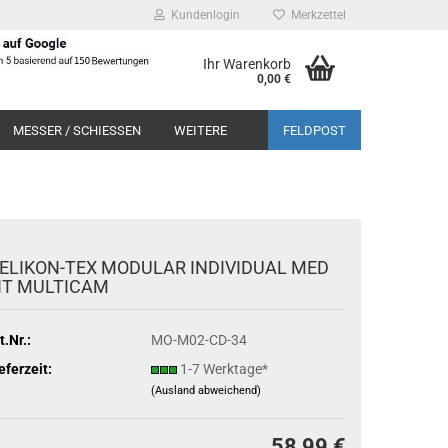
Kundenlogin
Merkzettel
Ihr Warenkorb
0,00 €
MESSER / SCHIESSEN
WEITERE
FELDPOST
ELIKON-TEX MODULAR INDIVIDUAL MED
IT MULTICAM
t.Nr.:
MO-M02-CD-34
eferzeit:
1-7 Werktage*
(Ausland abweichend)
58,99 €