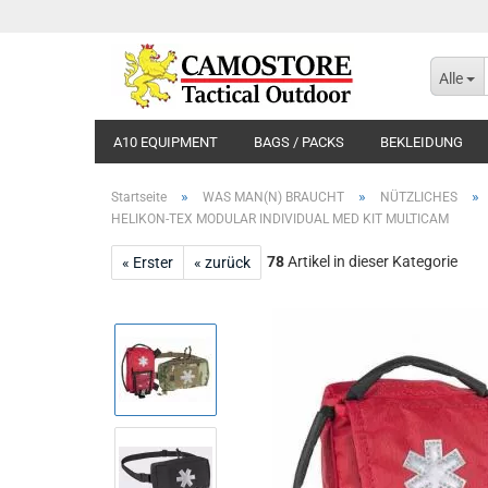
Alle
A10 EQUIPMENT
BAGS / PACKS
BEKLEIDUNG
»
»
»
Startseite
WAS MAN(N) BRAUCHT
NÜTZLICHES
HELIKON-TEX MODULAR INDIVIDUAL MED KIT MULTICAM
78
Artikel in dieser Kategorie
« Erster
« zurück