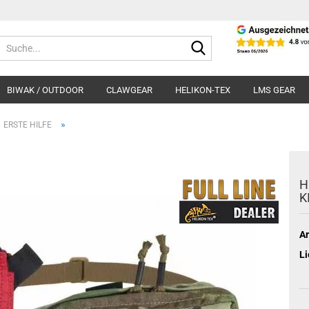
Suche...
BIWAK / OUTDOOR
CLAWGEAR
HELIKON-TEX
LMS GEAR
»
ERSTE HILFE
H
K
Ar
Li