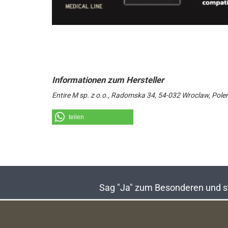
Entire M sp. z o.o., Radomska 34, 54-032 Wroclaw, Pole
teilen
Sag "Ja" zum Besonderen und sta