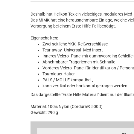
Deshalb hat Helikon Tex ein vielseitiges, modulares Me
Das MIMK hat eine herausnehmbare Einlage, welche viele
Versorgung bei einem Erste-Hilfe-Fall benötigt.
Eigenschaften:
Zwei seitliche YKK -Reißverschlüsse
Tear-away- Universal- Med Insert
Inneres Velcro -Panel mit dummycording Schleif
Abnehmbarer Trageriemen mit Schnalle
Vorderes Velcro -Panel für Identifikation / Perso
Tourniquet Halter
PALS / MOLLE kompatibel ,
kann vertikal oder horizontal getragen werden
Das dargestellte "Erste Hilfe Material" dient nur der Illu
Material: 100% Nylon (Cordura® 500D)
Gewicht: 290 g