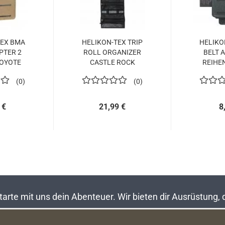
TEX BMA
HELIKON-TEX TRIP
HELIKO
PTER 2
ROLL ORGANIZER
BELT 
COYOTE
CASTLE ROCK
REIHE
0
0
 €
21,99 €
8
rte mit uns dein Abenteuer. Wir bieten dir Ausrüstung,