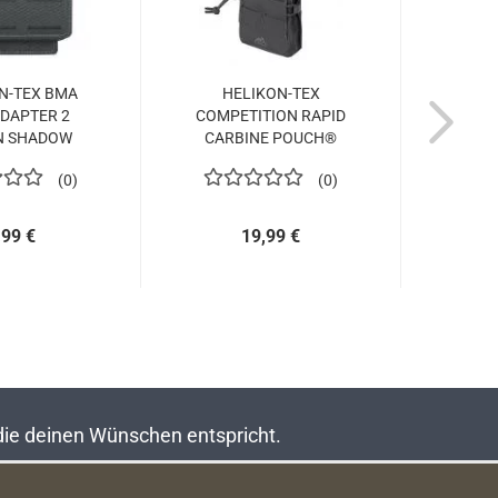
N-TEX BMA
HELIKON-TEX
HELI
ADAPTER 2
COMPETITION RAPID
TACTI
N SHADOW
CARBINE POUCH®
GREY
SHADOW GREY...
0
0
U
,99 €
19,99 €
N
 die deinen Wünschen entspricht.