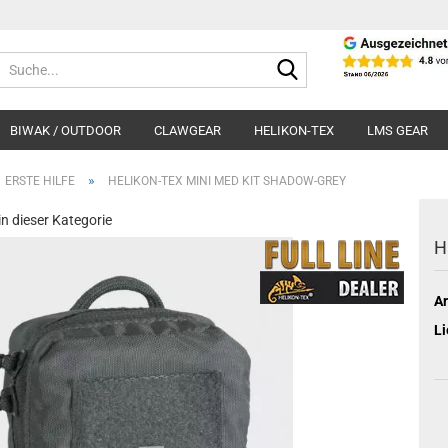
Suche...
BIWAK / OUTDOOR
CLAWGEAR
HELIKON-TEX
LMS GEAR
»
ERSTE HILFE
HELIKON-TEX MINI MED KIT SHADOW-GREY
 in dieser Kategorie
H
Ar
Li