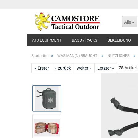
Alle
A10 EQUIPMENT
BAGS / PACKS
BEKLEIDUNG
»
»
»
Startseite
WAS MAN(N) BRAUCHT
NÜTZLICHES
78
Artikel
« Erster
« zurück
weiter »
Letzter »