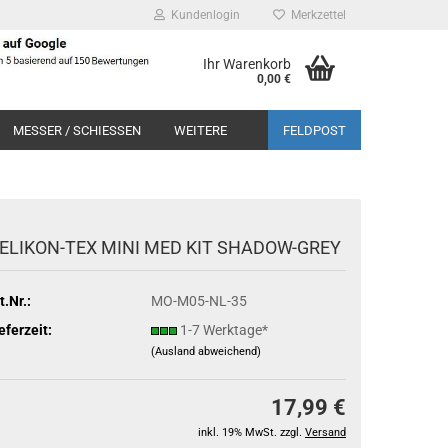
Kundenlogin
Merkzettel
Ihr Warenkorb
0,00 €
MESSER / SCHIESSEN
WEITERE
FELDPOST
ELIKON-TEX MINI MED KIT SHADOW-GREY
t.Nr.:
MO-M05-NL-35
eferzeit:
1-7 Werktage*
(Ausland abweichend)
17,99 €
inkl. 19% MwSt. zzgl.
Versand