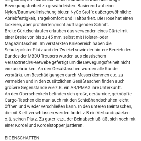
Bewegungsfreiheit zu gewährleisten. Basierend auf einer
Nylon/Baumwollmischung bieten NyCo Stoffe außergewöhnliche
Abriebfestigkeit, Tragekomfort und Haltbarkeit. Die Hose hat einen
lockeren, aber profilierten/nicht auftragenden Schnitt.
Breite Gürtelschlaufen erlauben das verwenden eines Gürtel mit
einer Breite von bis zu 45 mm, selbst mit Holster- oder
Magazintaschen. Im verstärkten Kniebereich haben die
Schutzpolster Platz und der Zwickel sowie der hintere Bereich des
Bundes der MBDU Trousers wurden aus elastischem
VersaStretch®-Gewebe gefertigt um die Bewegungsfreiheit nicht
einzuschränken. An den Gesäßtaschen wurden alle Ränder
verstärkt, um Beschädigungen durch Messerklemmen etc. zu
vermeiden und in den zusätzlichen Gesäßtaschen finden auch
größere Gegenstände wie z.B. ein AR/PMAG ihre Unterkunft.
An den Oberschenkeln befinden sich große, geräumige, geknöpfte
Cargo-Taschen die man auch mit den Schießhandschuhen leicht
öffnen und wieder verschließen kann. In den unteren Beintaschen,
die mit Klett verschlossen werden findet z.B ein Verbandspäcken
o.ä. seinen Platz. Zu guter letzt, der Beinabschluß läßt sich noch mit
einer Kordel und Kordelstopper justieren.
EIGENSCHAFTEN: