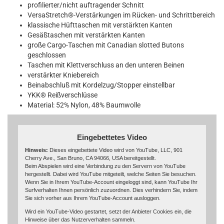
profilierter/nicht auftragender Schnitt
VersaStretch®-Verstärkungen im Rücken- und Schrittbereich
klassische Hüfttaschen mit verstärkten Kanten
Gesäßtaschen mit verstärkten Kanten
große Cargo-Taschen mit Canadian slotted Butons
geschlossen
Taschen mit Klettverschluss an den unteren Beinen
verstärkter Kniebereich
Beinabschluß mit Kordelzug/Stopper einstellbar
YKK® Reißverschlüsse
Material: 52% Nylon, 48% Baumwolle
Eingebettetes Video
Hinweis:
Dieses eingebettete Video wird von YouTube, LLC, 901
Cherry Ave., San Bruno, CA 94066, USA bereitgestellt.
Beim Abspielen wird eine Verbindung zu den Servern von YouTube
hergestellt. Dabei wird YouTube mitgeteilt, welche Seiten Sie besuchen.
Wenn Sie in Ihrem YouTube-Account eingeloggt sind, kann YouTube Ihr
Surfverhalten Ihnen persönlich zuzuordnen. Dies verhindern Sie, indem
Sie sich vorher aus Ihrem YouTube-Account ausloggen.
Wird ein YouTube-Video gestartet, setzt der Anbieter Cookies ein, die
Hinweise über das Nutzerverhalten sammeln.