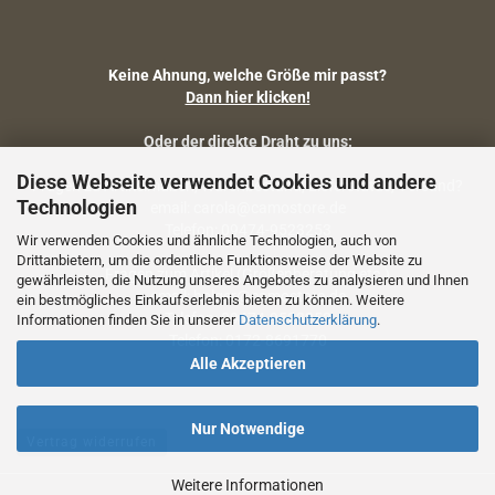
Keine Ahnung, welche Größe mir passt?
Dann hier klicken!
Oder der direkte Draht zu uns:
Diese Webseite verwendet Cookies und andere
Fragen zu Artikelmaßen, Warenbestand, Lieferstatus, Versand?
Technologien
email: carola@camostore.de
Telefon: 09474-9523253
Wir verwenden Cookies und ähnliche Technologien, auch von
Drittanbietern, um die ordentliche Funktionsweise der Website zu
Fragen zum Artikel (Größenberatung etc.)
gewährleisten, die Nutzung unseres Angebotes zu analysieren und Ihnen
email: holger@camostore.de
ein bestmögliches Einkaufserlebnis bieten zu können. Weitere
Telefon: 09474-9523253
Informationen finden Sie in unserer
Datenschutzerklärung
.
Telefon: 0172-8691770
Alle Akzeptieren
Nur Notwendige
Vertrag widerrufen
Weitere Informationen