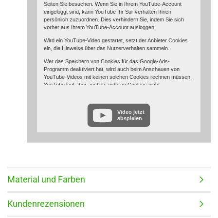
Seiten Sie besuchen. Wenn Sie in Ihrem YouTube-Account
eingeloggt sind, kann YouTube Ihr Surfverhalten Ihnen
persönlich zuzuordnen. Dies verhindern Sie, indem Sie sich
vorher aus Ihrem YouTube-Account ausloggen.
Wird ein YouTube-Video gestartet, setzt der Anbieter Cookies
ein, die Hinweise über das Nutzerverhalten sammeln.
Wer das Speichern von Cookies für das Google-Ads-
Programm deaktiviert hat, wird auch beim Anschauen von
YouTube-Videos mit keinen solchen Cookies rechnen müssen.
YouTube legt aber auch in anderen Cookies nicht-
personenbezogene Nutzungsinformationen ab. Möchten Sie
dies verhindern, so müssen Sie das Speichern von Cookies im
Browser blockieren.
Video jetzt
abspielen
Weitere Informationen zum Datenschutz bei „YouTube“ finden
Sie in der Datenschutzerklärung des Anbieters unter:
https://www.google.de/intl/de/policies/privacy/
Material und Farben
Kundenrezensionen