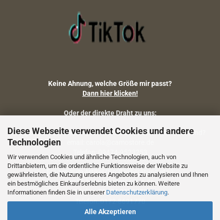
Keine Ahnung, welche Größe mir passt?
Dann hier klicken!
Oder der direkte Draht zu uns:
Diese Webseite verwendet Cookies und andere
Fragen zu Artikelmaßen, Warenbestand, Lieferstatus, Versand?
Technologien
email: carola@camostore.de
Telefon: 09474-9523253
Wir verwenden Cookies und ähnliche Technologien, auch von
Drittanbietern, um die ordentliche Funktionsweise der Website zu
Fragen zum Artikel (Größenberatung etc.)
gewährleisten, die Nutzung unseres Angebotes zu analysieren und Ihnen
email: holger@camostore.de
ein bestmögliches Einkaufserlebnis bieten zu können. Weitere
Telefon: 09474-9523253
Informationen finden Sie in unserer
Datenschutzerklärung
.
Telefon: 0172-8691770
Alle Akzeptieren