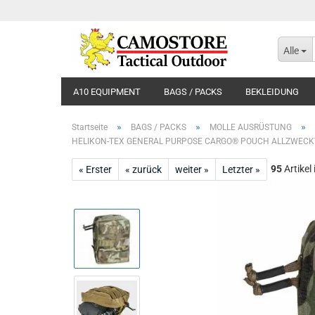
Alle
A10 EQUIPMENT
BAGS / PACKS
BEKLEIDUNG
»
»
»
Startseite
BAGS / PACKS
MOLLE AUSRÜSTUNG
HELIKON-TEX GENERAL PURPOSE CARGO® POUCH ALLZWEC
95
Artikel
« Erster
« zurück
weiter »
Letzter »