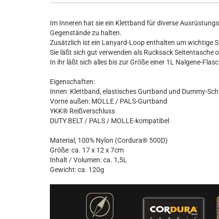
Im Inneren hat sie ein Klettband für diverse Ausrüstun
Gegenstände zu halten.
Zusätzlich ist ein Lanyard-Loop enthalten um wichtige 
Sie läßt sich gut verwenden als Rucksack Seitentasche 
In ihr läßt sich alles bis zur Größe einer 1L Nalgene-Flas
Eigenschaften:
Innen: Klettband, elastisches Gurtband und Dummy-Schl
Vorne außen: MOLLE / PALS-Gurtband
YKK® Reißverschluss
DUTY BELT / PALS / MOLLE-kompatibel
Material; 100% Nylon (Cordura® 500D)
Größe: ca. 17 x 12 x 7cm
Inhalt / Volumen: ca. 1,5L
Gewicht: ca. 120g