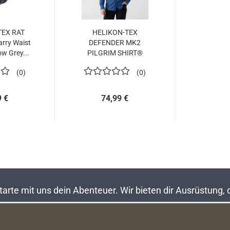
TEX RAT
HELIKON-TEX
rry Waist
DEFENDER MK2
w Grey...
PILGRIM SHIRT®
LONGSLEEVE SHIRT...
0
0
9 €
74,99 €
rte mit uns dein Abenteuer. Wir bieten dir Ausrüstung,