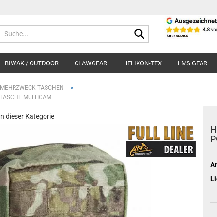
Suche...
BIWAK / OUTDOOR
CLAWGEAR
HELIKON-TEX
LMS GEAR
»
MEHRZWECK TASCHEN
KTASCHE MULTICAM
 in dieser Kategorie
H
P
Ar
Li