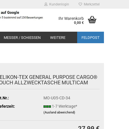
Kundenlogin
Merkzettel
Ihr Warenkorb
0,00 €
MESSER / SCHIESSEN
WEITERE
FELDPOST
ELIKON-TEX GENERAL PURPOSE CARGO®
OUCH ALLZWECKTASCHE MULTICAM
t.Nr.:
MO-U05-CD-34
eferzeit:
1-7 Werktage*
(Ausland abweichend)
27,99 €