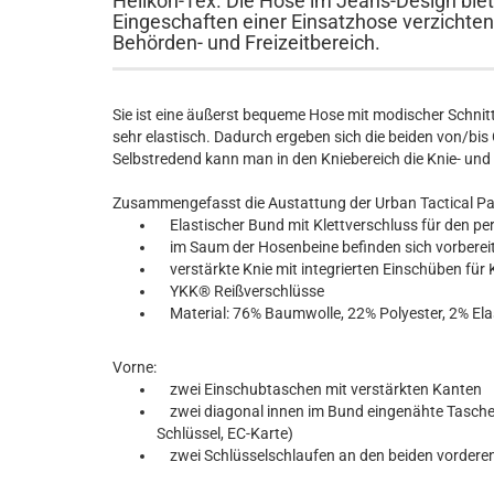
Helikon-Tex. Die Hose im Jeans-Design biete
Eingeschaften einer Einsatzhose verzichten
Behörden- und Freizeitbereich.
Sie ist eine äußerst bequeme Hose mit modischer Schni
sehr elastisch. Dadurch ergeben sich die beiden von/bis
Selbstredend kann man in den Kniebereich die Knie- und
Zusammengefasst die Austattung der Urban Tactical Pa
Elastischer Bund mit Klettverschluss für den pe
im Saum der Hosenbeine befinden sich vorbereit
verstärkte Knie mit integrierten Einschüben für
YKK® Reißverschlüsse
Material: 76% Baumwolle, 22% Polyester, 2% El
Vorne:
zwei Einschubtaschen mit verstärkten Kanten
zwei diagonal innen im Bund eingenähte Taschen 
Schlüssel, EC-Karte)
zwei Schlüsselschlaufen an den beiden vorderen 