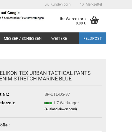
Kundenlogin
Merkzettel
Ihr Warenkorb
0,00 €
MESSER / SCHIESSEN
WEITERE
FELDPOST
ELIKON TEX URBAN TACTICAL PANTS
ENIM STRETCH MARINE BLUE
t.Nr.:
SP-UTL-DS-97
eferzeit:
1-7 Werktage*
(Ausland abweichend)
öße :