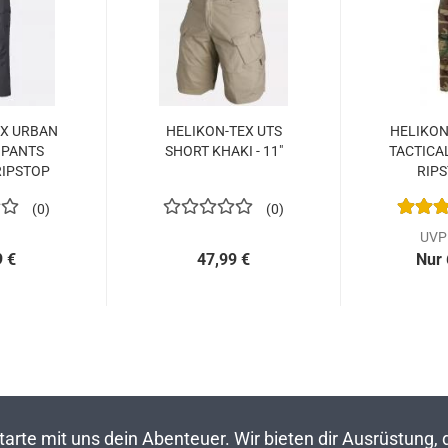
EX URBAN
HELIKON-TEX UTS
HELIKON
 PANTS
SHORT KHAKI - 11"
TACTICA
RIPSTOP
RIPS
W...
WOOD
0
0
UVP 
9 €
47,99 €
Nur 
rte mit uns dein Abenteuer. Wir bieten dir Ausrüstung,