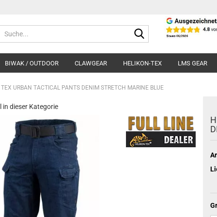
Suche...
BIWAK / OUTDOOR
CLAWGEAR
HELIKON-TEX
LMS GEAR
 TEX URBAN TACTICAL PANTS DENIM STRETCH MARINE BLUE
l in dieser Kategorie
H
D
Ar
Li
Gr