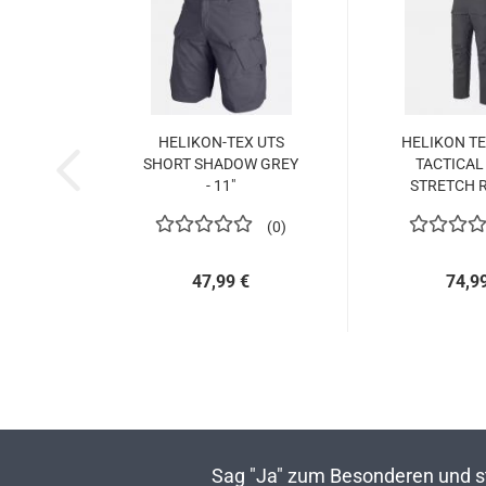
HELIKON-TEX UTS
HELIKON T
SHORT SHADOW GREY
TACTICAL
- 11"
STRETCH 
SHADO
0
47,99 €
74,9
Sag "Ja" zum Besonderen und sta