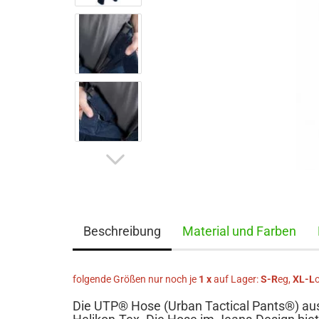
Beschreibung
Material und Farben
folgende Größen nur noch je
1 x
auf Lager:
S-R
eg,
XL-L
Die UTP® Hose (Urban Tactical Pants®) aus 