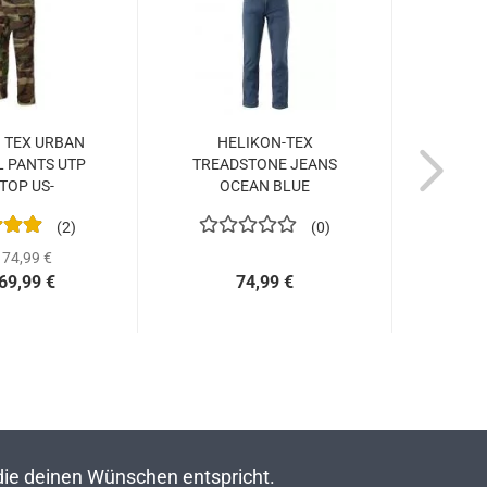
 TEX URBAN
HELIKON-TEX
H
L PANTS UTP
TREADSTONE JEANS
SWA
TOP US-
OCEAN BLUE
T
LAND...
2
0
74,99 €
69,99 €
74,99 €
 die deinen Wünschen entspricht.