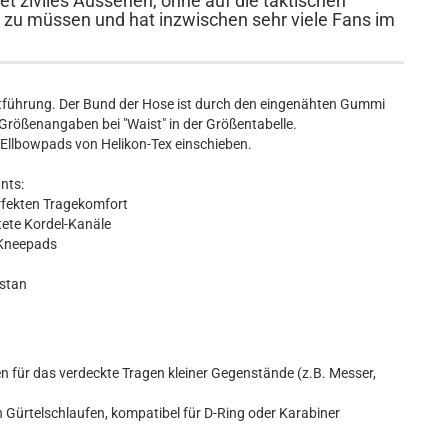
t ziviles Aussehen, ohne auf die taktischen
 zu müssen und hat inzwischen sehr viele Fans im
ttführung. Der Bund der Hose ist durch den eingenähten Gummi
 Größenangaben bei "Waist" in der Größentabelle.
 Ellbowpads von Helikon-Tex einschieben.
nts:
rfekten Tragekomfort
ete Kordel-Kanäle
 Kneepads
astan
für das verdeckte Tragen kleiner Gegenstände (z.B. Messer,
Gürtelschlaufen, kompatibel für D-Ring oder Karabiner