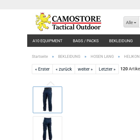
Alle
A10 EQUIPMENT
BAGS / PACKS
BEKLEIDUNG
»
»
»
Startseite
BEKLEIDUNG
HOSEN LANG
HELIKON
120
Artike
« Erster
« zurück
weiter »
Letzter »