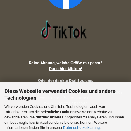
Keine Ahnung, welche Größe mir passt?
Dann hier klicken!
Oder der direkte Draht zu uns:
Diese Webseite verwendet Cookies und andere
Fragen zu Artikelmaßen, Warenbestand, Lieferstatus, Versand?
Technologien
email: carola@camostore.de
Telefon: 09474-9523253
Wir verwenden Cookies und ähnliche Technologien, auch von
Drittanbietern, um die ordentliche Funktionsweise der Website zu
Fragen zum Artikel (Größenberatung etc.)
gewährleisten, die Nutzung unseres Angebotes zu analysieren und Ihnen
email: holger@camostore.de
ein bestmögliches Einkaufserlebnis bieten zu können. Weitere
Telefon: 09474-9523253
Informationen finden Sie in unserer
Datenschutzerklärung
.