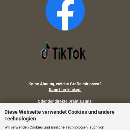
Keine Ahnung, welche Größe mir passt?
Dann hier klicken!
Oder der direkte Draht zu uns:
Diese Webseite verwendet Cookies und andere
Fragen zu Artikelmaßen, Warenbestand, Lieferstatus, Versand?
Technologien
email: carola@camostore.de
Telefon: 09474-9523253
Wir verwenden Cookies und ähnliche Technologien, auch von