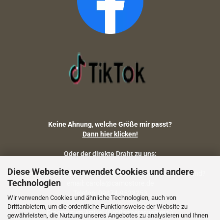
Keine Ahnung, welche Größe mir passt?
Dann hier klicken!
Oder der direkte Draht zu uns:
Diese Webseite verwendet Cookies und andere
Fragen zu Artikelmaßen, Warenbestand, Lieferstatus, Versand?
Technologien
email: carola@camostore.de
Telefon: 09474-9523253
Wir verwenden Cookies und ähnliche Technologien, auch von
Drittanbietern, um die ordentliche Funktionsweise der Website zu
Fragen zum Artikel (Größenberatung etc.)
gewährleisten, die Nutzung unseres Angebotes zu analysieren und Ihnen