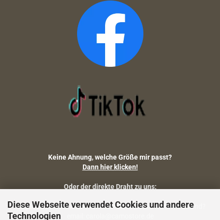
Keine Ahnung, welche Größe mir passt?
Dann hier klicken!
Oder der direkte Draht zu uns:
Diese Webseite verwendet Cookies und andere
Fragen zu Artikelmaßen, Warenbestand, Lieferstatus, Versand?
Technologien
email: carola@camostore.de