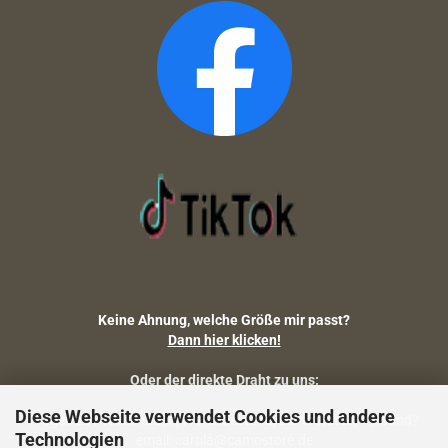
Keine Ahnung, welche Größe mir passt?
Dann hier klicken!
Oder der direkte Draht zu uns:
Diese Webseite verwendet Cookies und andere
Fragen zu Artikelmaßen, Warenbestand, Lieferstatus, Versand?
Technologien
email: carola@camostore.de