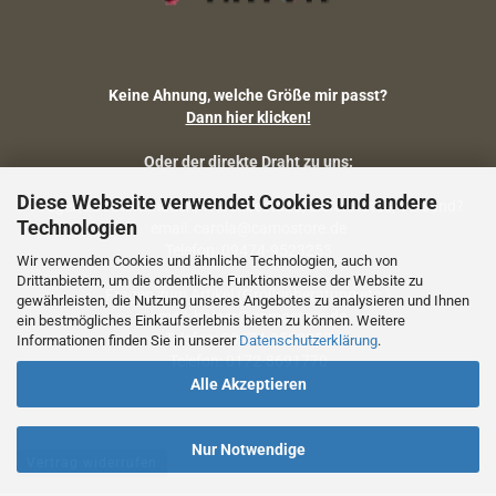
Keine Ahnung, welche Größe mir passt?
Dann hier klicken!
Oder der direkte Draht zu uns:
Diese Webseite verwendet Cookies und andere
Fragen zu Artikelmaßen, Warenbestand, Lieferstatus, Versand?
Technologien
email: carola@camostore.de
Telefon: 09474-9523253
Wir verwenden Cookies und ähnliche Technologien, auch von
Drittanbietern, um die ordentliche Funktionsweise der Website zu
Fragen zum Artikel (Größenberatung etc.)
gewährleisten, die Nutzung unseres Angebotes zu analysieren und Ihnen
email: holger@camostore.de
ein bestmögliches Einkaufserlebnis bieten zu können. Weitere
Telefon: 09474-9523253
Informationen finden Sie in unserer
Datenschutzerklärung
.
Telefon: 0172-8691770
Alle Akzeptieren
Nur Notwendige
Vertrag widerrufen