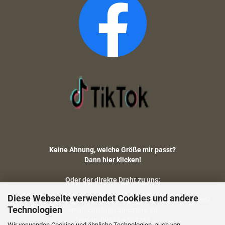
Keine Ahnung, welche Größe mir passt?
Dann hier klicken!
Oder der direkte Draht zu uns:
Diese Webseite verwendet Cookies und andere
Fragen zu Artikelmaßen, Warenbestand, Lieferstatus, Versand?
Technologien
email: carola@camostore.de
Telefon: 09474-9523253
Wir verwenden Cookies und ähnliche Technologien, auch von