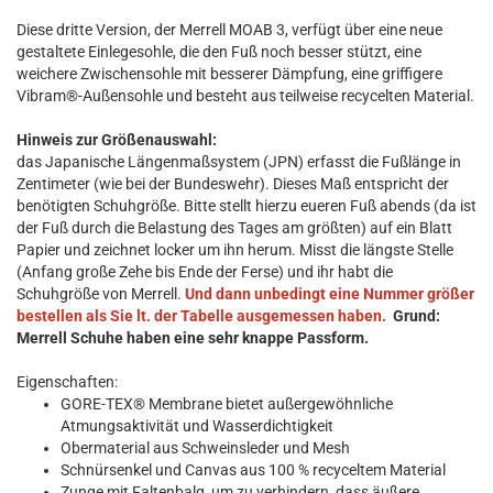
Diese dritte Version, der Merrell MOAB 3, verfügt über eine neue
gestaltete Einlegesohle, die den Fuß noch besser stützt, eine
weichere Zwischensohle mit besserer Dämpfung, eine griffigere
Vibram®-Außensohle und besteht aus teilweise recycelten Material.
Hinweis zur Größenauswahl:
das Japanische Längenmaßsystem (JPN) erfasst die Fußlänge in
Zentimeter (wie bei der Bundeswehr). Dieses Maß entspricht der
benötigten Schuhgröße. Bitte stellt hierzu eueren Fuß abends (da ist
der Fuß durch die Belastung des Tages am größten) auf ein Blatt
Papier und zeichnet locker um ihn herum. Misst die längste Stelle
(Anfang große Zehe bis Ende der Ferse) und ihr habt die
Schuhgröße von Merrell.
Und dann unbedingt eine Nummer größer
bestellen als Sie lt. der Tabelle ausgemessen haben.
Grund:
Merrell Schuhe haben eine sehr knappe Passform.
Eigenschaften:
GORE-TEX® Membrane bietet außergewöhnliche
Atmungsaktivität und Wasserdichtigkeit
Obermaterial aus Schweinsleder und Mesh
Schnürsenkel und Canvas aus 100 % recyceltem Material
Zunge mit Faltenbalg, um zu verhindern, dass äußere