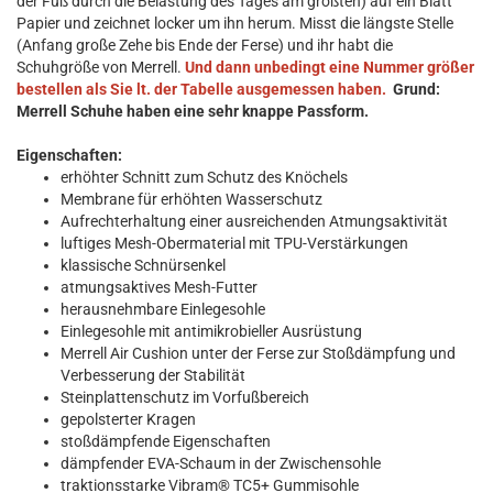
der Fuß durch die Belastung des Tages am größten) auf ein Blatt
Papier und zeichnet locker um ihn herum. Misst die längste Stelle
(Anfang große Zehe bis Ende der Ferse) und ihr habt die
Schuhgröße von Merrell.
Und dann unbedingt eine Nummer größer
bestellen als Sie lt. der Tabelle ausgemessen haben.
Grund:
Merrell Schuhe haben eine sehr knappe Passform.
Eigenschaften:
erhöhter Schnitt zum Schutz des Knöchels
Membrane für erhöhten Wasserschutz
Aufrechterhaltung einer ausreichenden Atmungsaktivität
luftiges Mesh-Obermaterial mit TPU-Verstärkungen
klassische Schnürsenkel
atmungsaktives Mesh-Futter
herausnehmbare Einlegesohle
Einlegesohle mit antimikrobieller Ausrüstung
Merrell Air Cushion unter der Ferse zur Stoßdämpfung und
Verbesserung der Stabilität
Steinplattenschutz im Vorfußbereich
gepolsterter Kragen
stoßdämpfende Eigenschaften
dämpfender EVA-Schaum in der Zwischensohle
traktionsstarke Vibram® TC5+ Gummisohle