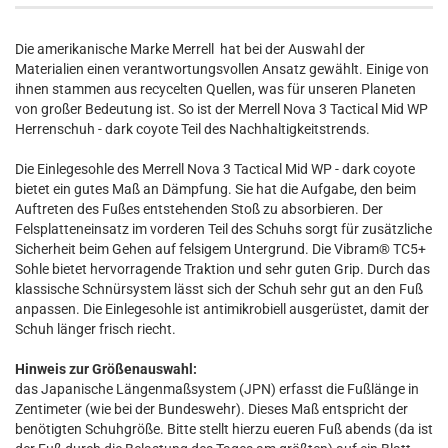
Die amerikanische Marke Merrell hat bei der Auswahl der
Materialien einen verantwortungsvollen Ansatz gewählt. Einige von
ihnen stammen aus recycelten Quellen, was für unseren Planeten
von großer Bedeutung ist. So ist der Merrell Nova 3 Tactical Mid WP
Herrenschuh - dark coyote Teil des Nachhaltigkeitstrends.
Die Einlegesohle des Merrell Nova 3 Tactical Mid WP - dark coyote
bietet ein gutes Maß an Dämpfung. Sie hat die Aufgabe, den beim
Auftreten des Fußes entstehenden Stoß zu absorbieren. Der
Felsplatteneinsatz im vorderen Teil des Schuhs sorgt für zusätzliche
Sicherheit beim Gehen auf felsigem Untergrund. Die Vibram® TC5+
Sohle bietet hervorragende Traktion und sehr guten Grip. Durch das
klassische Schnürsystem lässt sich der Schuh sehr gut an den Fuß
anpassen. Die Einlegesohle ist antimikrobiell ausgerüstet, damit der
Schuh länger frisch riecht.
Hinweis zur Größenauswahl:
das Japanische Längenmaßsystem (JPN) erfasst die Fußlänge in
Zentimeter (wie bei der Bundeswehr). Dieses Maß entspricht der
benötigten Schuhgröße. Bitte stellt hierzu eueren Fuß abends (da ist