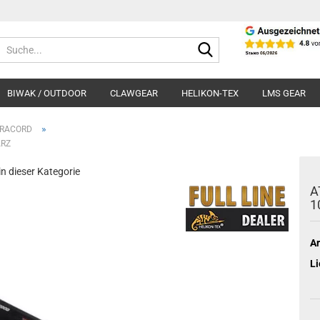
Suche...
BIWAK / OUTDOOR
CLAWGEAR
HELIKON-TEX
LMS GEAR
»
RACORD
ARZ
 in dieser Kategorie
A
1
Ar
Li