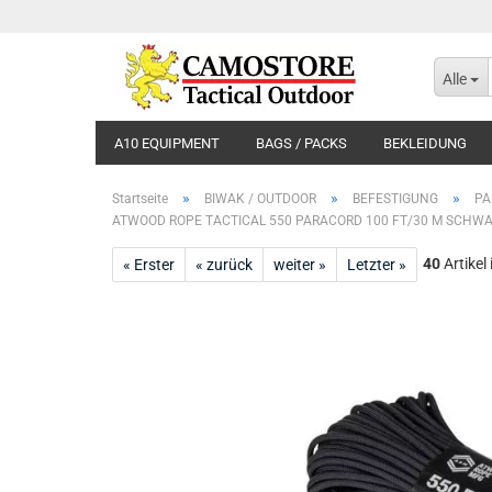
Alle
A10 EQUIPMENT
BAGS / PACKS
BEKLEIDUNG
»
»
»
Startseite
BIWAK / OUTDOOR
BEFESTIGUNG
PA
ATWOOD ROPE TACTICAL 550 PARACORD 100 FT/30 M SCHW
40
Artikel
« Erster
« zurück
weiter »
Letzter »