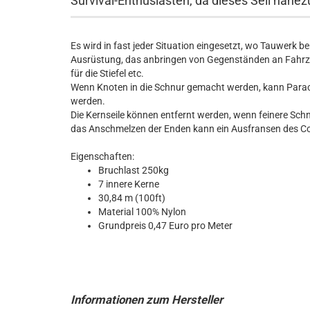
Survival-Enthusiasten, da dieses Seil nahe
Es wird in fast jeder Situation eingesetzt, wo Tauwerk b
Ausrüstung, das anbringen von Gegenständen an Fahrze
für die Stiefel etc.
Wenn Knoten in die Schnur gemacht werden, kann Parac
werden.
Die Kernseile können entfernt werden, wenn feinere Schn
das Anschmelzen der Enden kann ein Ausfransen des Co
Eigenschaften:
Bruchlast 250kg
7 innere Kerne
30,84 m (100ft)
Material 100% Nylon
Grundpreis 0,47 Euro pro Meter