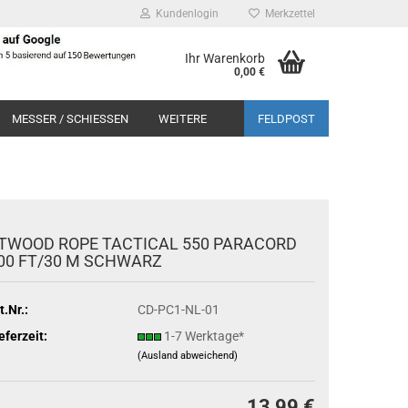
Kundenlogin
Merkzettel
Ihr Warenkorb
0,00 €
MESSER / SCHIESSEN
WEITERE
FELDPOST
TWOOD ROPE TACTICAL 550 PARACORD
00 FT/30 M SCHWARZ
t.Nr.:
CD-PC1-NL-01
eferzeit:
1-7 Werktage*
(Ausland abweichend)
13,99 €