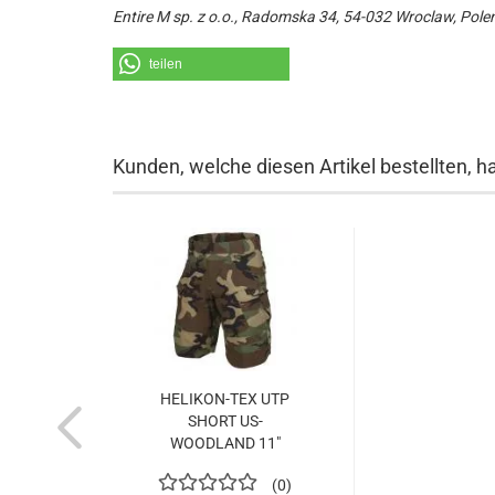
Entire M sp. z o.o., Radomska 34, 54-032 Wroclaw, Pole
teilen
Kunden, welche diesen Artikel bestellten, h
HELIKON-TEX UTP
SHORT US-
WOODLAND 11"
0