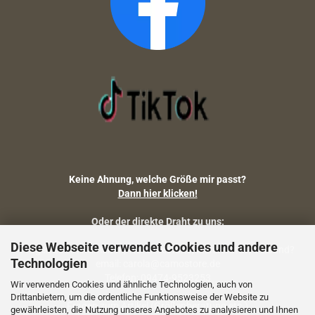
Keine Ahnung, welche Größe mir passt?
Dann hier klicken!
Oder der direkte Draht zu uns:
Diese Webseite verwendet Cookies und andere
Fragen zu Artikelmaßen, Warenbestand, Lieferstatus, Versand?
Technologien
email: carola@camostore.de
Telefon: 09474-9523253
Wir verwenden Cookies und ähnliche Technologien, auch von
Drittanbietern, um die ordentliche Funktionsweise der Website zu
Fragen zum Artikel (Größenberatung etc.)
gewährleisten, die Nutzung unseres Angebotes zu analysieren und Ihnen