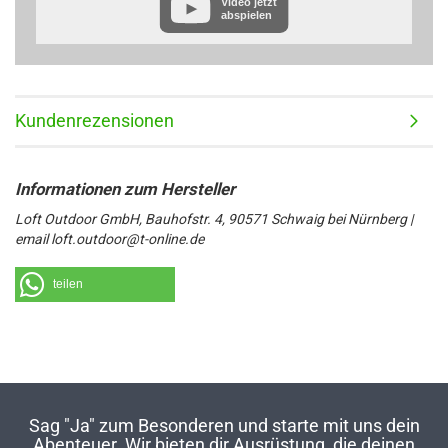
Video jetzt
Datenschutzerklärung des Anbieters unter:
abspielen
https://www.google.de/intl/de/policies/privacy/
Kundenrezensionen
Loft Outdoor GmbH, Bauhofstr. 4, 90571 Schwaig bei Nürnberg |
email loft.outdoor@t-online.de
teilen
Sag "Ja" zum Besonderen und starte mit uns dein
Abenteuer. Wir bieten dir Ausrüstung, die deinen