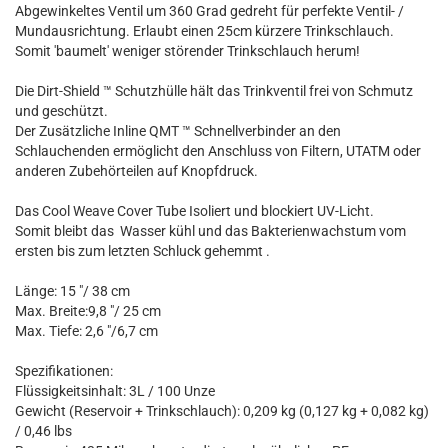
Abgewinkeltes Ventil um 360 Grad gedreht für perfekte Ventil- /
Mundausrichtung. Erlaubt einen 25cm kürzere Trinkschlauch.
Somit 'baumelt' weniger störender Trinkschlauch herum!
Die Dirt-Shield ™ Schutzhülle hält das Trinkventil frei von Schmutz
und geschützt.
Der Zusätzliche Inline QMT ™ Schnellverbinder an den
Schlauchenden ermöglicht den Anschluss von Filtern, UTATM oder
anderen Zubehörteilen auf Knopfdruck.
Das Cool Weave Cover Tube Isoliert und blockiert UV-Licht.
Somit bleibt das Wasser kühl und das Bakterienwachstum vom
ersten bis zum letzten Schluck gehemmt .
Länge: 15 "/ 38 cm
Max. Breite:9,8 "/ 25 cm
Max. Tiefe: 2,6 "/6,7 cm
Spezifikationen:
Flüssigkeitsinhalt: 3L / 100 Unze
Gewicht (Reservoir + Trinkschlauch): 0,209 kg (0,127 kg + 0,082 kg)
/ 0,46 lbs