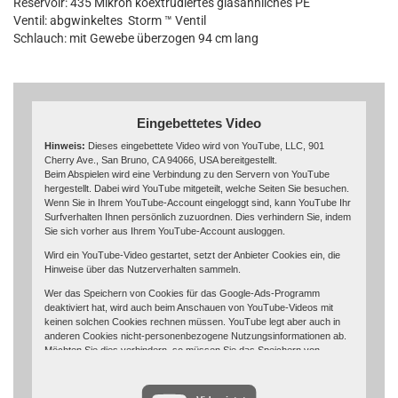
Reservoir: 435 Mikron koextrudiertes glasähnliches PE
Ventil: abgwinkeltes Storm ™ Ventil
Schlauch: mit Gewebe überzogen 94 cm lang
Eingebettetes Video
Hinweis:
Dieses eingebettete Video wird von YouTube, LLC, 901
Cherry Ave., San Bruno, CA 94066, USA bereitgestellt.
Beim Abspielen wird eine Verbindung zu den Servern von YouTube
hergestellt. Dabei wird YouTube mitgeteilt, welche Seiten Sie besuchen.
Wenn Sie in Ihrem YouTube-Account eingeloggt sind, kann YouTube Ihr
Surfverhalten Ihnen persönlich zuzuordnen. Dies verhindern Sie, indem
Sie sich vorher aus Ihrem YouTube-Account ausloggen.
Wird ein YouTube-Video gestartet, setzt der Anbieter Cookies ein, die
Hinweise über das Nutzerverhalten sammeln.
Wer das Speichern von Cookies für das Google-Ads-Programm
deaktiviert hat, wird auch beim Anschauen von YouTube-Videos mit
keinen solchen Cookies rechnen müssen. YouTube legt aber auch in
anderen Cookies nicht-personenbezogene Nutzungsinformationen ab.
Möchten Sie dies verhindern, so müssen Sie das Speichern von
Cookies im Browser blockieren.
Weitere Informationen zum Datenschutz bei „YouTube“ finden Sie in der