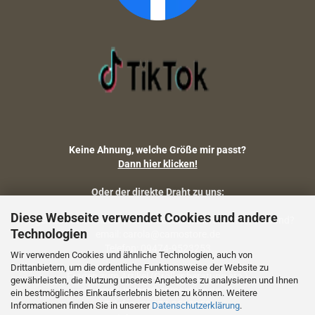
Keine Ahnung, welche Größe mir passt?
Dann hier klicken!
Oder der direkte Draht zu uns:
Diese Webseite verwendet Cookies und andere
Fragen zu Artikelmaßen, Warenbestand, Lieferstatus, Versand?
Technologien
email: carola@camostore.de
Telefon: 09474-9523253
Wir verwenden Cookies und ähnliche Technologien, auch von
Drittanbietern, um die ordentliche Funktionsweise der Website zu
Fragen zum Artikel (Größenberatung etc.)
gewährleisten, die Nutzung unseres Angebotes zu analysieren und Ihnen
email: holger@camostore.de
ein bestmögliches Einkaufserlebnis bieten zu können. Weitere
Telefon: 09474-9523253
Informationen finden Sie in unserer
Datenschutzerklärung
.