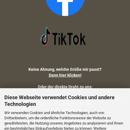
Keine Ahnung, welche Größe mir passt?
Dann hier klicken!
Oder der direkte Draht zu uns:
Diese Webseite verwendet Cookies und andere
Fragen zu Artikelmaßen, Warenbestand, Lieferstatus, Versand?
Technologien
email: carola@camostore.de
Telefon: 09474-9523253
Wir verwenden Cookies und ähnliche Technologien, auch von
Drittanbietern, um die ordentliche Funktionsweise der Website zu
Fragen zum Artikel (Größenberatung etc.)
gewährleisten, die Nutzung unseres Angebotes zu analysieren und Ihnen
email: holger@camostore.de
ein bestmögliches Einkaufserlebnis bieten zu können. Weitere