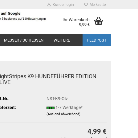
Kundenlogin
Merkzettel
Ihr Warenkorb
0,00 €
MESSER / SCHIESSEN
WEITERE
FELDPOST
ightStripes K9 HUNDEFÜHRER EDITION
LIVE
t.Nr.:
NST-K9-Olv
eferzeit:
1-7 Werktage*
(Ausland abweichend)
4,99 €