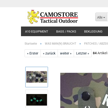
Alle
A10 EQUIPMENT
BAGS / PACKS
BEKLEIDUNG
»
»
Startseite
WAS MAN(N) BRAUCHT
PATCHES / ABZE
84
Artikel
« Erster
« zurück
weiter »
Letzter »