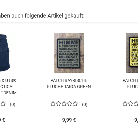
aben auch folgende Artikel gekauft:
EX UTS®
PATCH BAYRISCHE
PATCH 
ACTICAL
FLÜCHE TAIGA GREEN
FLÜC
1" DENIM
H...
0
0
9 €
9,99 €
9