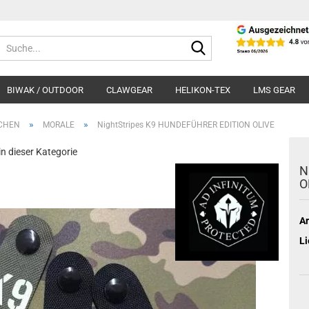
Suche...
BIWAK / OUTDOOR
CLAWGEAR
HELIKON-TEX
LMS GEAR
»
»
ICHEN
MORALE
NightStripes K9 HUNDEFÜHRER EDITION OLIVE
 in dieser Kategorie
N
O
Ar
Li