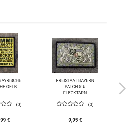
BAYRISCHE
FREISTAAT BAYERN
FREI
HE GELB
PATCH 5fb
PAT
FLECKTARN
0
0
,99 €
9,95 €